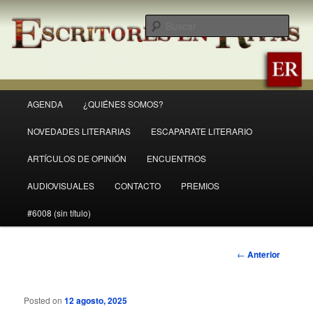
Ir
Revista Escritores en Rivas
al
Busc
contenido
principal
ER
Menú
AGENDA
¿QUIÉNES SOMOS?
principal
NOVEDADES LITERARIAS
ESCAPARATE LITERARIO
ARTÍCULOS DE OPINIÓN
ENCUENTROS
AUDIOVISUALES
CONTACTO
PREMIOS
#6008 (sin título)
Navegación
←
Anterior
de
entradas
Posted on
12 agosto, 2025