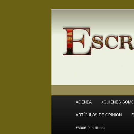
Ir
Ir
Revista Escritores en Rivas
al
al
contenido
contenido
ER
principal
secundario
Menú
AGENDA
¿QUIÉNES SOMO
principal
ARTÍCULOS DE OPINIÓN
E
#6008 (sin título)