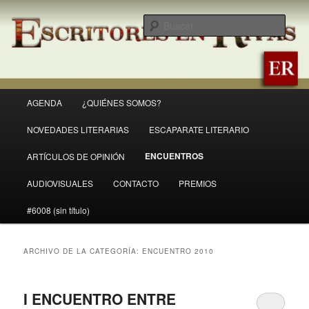
Ir
Ir
Revista Escritores en Rivas
al
al
Busc
contenido
contenido
principal
secundario
ER
Menú
AGENDA
¿QUIÉNES SOMOS?
principal
NOVEDADES LITERARIAS
ESCAPARATE LITERARIO
ENCUENTROS
ARTÍCULOS DE OPINIÓN
AUDIOVISUALES
CONTACTO
PREMIOS
#6008 (sin título)
ARCHIVO DE LA CATEGORÍA:
ENCUENTRO 2010
I ENCUENTRO ENTRE