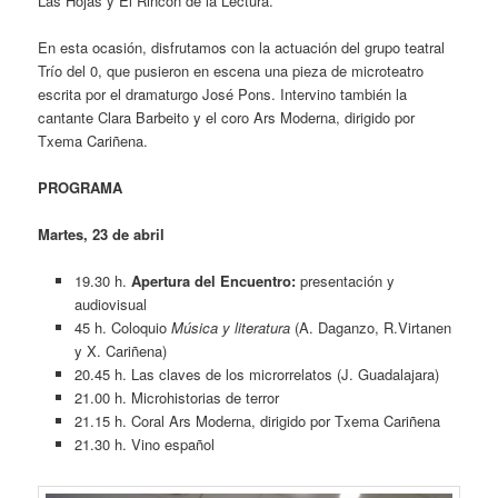
Las Hojas y El Rincón de la Lectura.
En esta ocasión, disfrutamos con la actuación del grupo teatral
Trío del 0, que pusieron en escena una pieza de microteatro
escrita por el dramaturgo José Pons. Intervino también la
cantante Clara Barbeito y el coro Ars Moderna, dirigido por
Txema Cariñena.
PROGRAMA
Martes, 23 de abril
19.30 h.
Apertura del Encuentro:
presentación y
audiovisual
45 h. Coloquio
Música y literatura
(A. Daganzo, R.Virtanen
y X. Cariñena)
20.45 h. Las claves de los microrrelatos (J. Guadalajara)
21.00 h. Microhistorias de terror
21.15 h. Coral Ars Moderna, dirigido por Txema Cariñena
21.30 h. Vino español