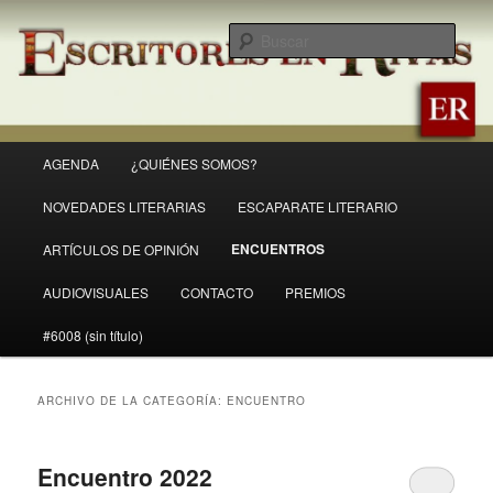
Ir
Ir
Revista Escritores en Rivas
al
al
Busc
contenido
contenido
principal
secundario
ER
Menú
AGENDA
¿QUIÉNES SOMOS?
principal
NOVEDADES LITERARIAS
ESCAPARATE LITERARIO
ENCUENTROS
ARTÍCULOS DE OPINIÓN
AUDIOVISUALES
CONTACTO
PREMIOS
#6008 (sin título)
ARCHIVO DE LA CATEGORÍA:
ENCUENTRO
Encuentro 2022