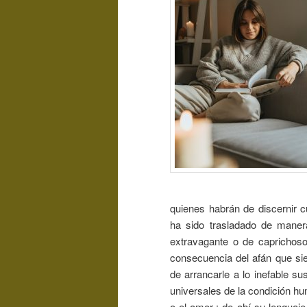
quienes habrán de discernir 
ha sido trasladado de maner
extravagante o de caprichoso
consecuencia del afán que siem
de arrancarle a lo inefable s
universales de la condición hu
o el amor-; de ahí su lenguaje