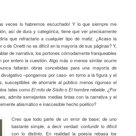
ntas veces lo habremos escuchado! Y lo que siempre me
ón, así de dura y categórica, tiene que ver precisamente
diría que refractario a cualquier tipo de matiz. ¿Acaso la
r o de Onetti no es difícil en la mayoría de sus páginas? Y,
ablar de narrativa, los portones cómodamente franqueables
n por entero la cuestión. Algo más o menos similar ocurre
 nunca faltarán obras concebidas para una mayoría de
 divulgativo –pongamos por caso- en torno a la figura y el
 susceptibles de ahorrarle al público menos riguroso el
ntos tales como
El mito de Sísifo
o
El hombre rebelde
. ¿Por
ues, admite semejantes medias tintas con la narrativa y el
temente abismático e inaccesible hecho poético?
Creo que todo parte de un error de base; de uno
bastante simple, a decir verdad: confundir lo difícil
con lo distinto. En realidad la poesía rebasa los