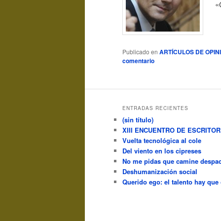
«
Publicado en
ARTÍCULOS DE OPIN
comentario
ENTRADAS RECIENTES
(sin título)
XIII ENCUENTRO DE ESCRITO
Vuelta tecnológica al cole
Del viento en los cipreses
No me pidas que camine despac
Deshumanización social
Querido ego: el talento hay que 