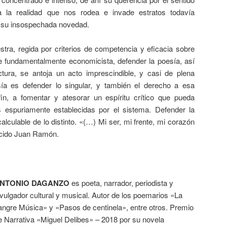
 a la realidad que nos rodea e invade estratos todavía
n su insospechada novedad.
ra, regida por criterios de competencia y eficacia sobre
e fundamentalmente economicista, defender la poesía, así
ura, se antoja un acto imprescindible, y casi de plena
ía es defender lo singular, y también el derecho a esa
fin, a fomentar y atesorar un espíritu crítico que pueda
 espuriamente establecidas por el sistema. Defender la
alculable de lo distinto. «(…) Mi ser, mi frente, mi corazón
lúcido Juan Ramón.
NTONIO DAGANZO
es poeta, narrador, periodista y
ivulgador cultural y musical. Autor de los poemarios «La
angre Música» y «Pasos de centinela», entre otros. Premio
e Narrativa «Miguel Delibes» – 2018 por su novela