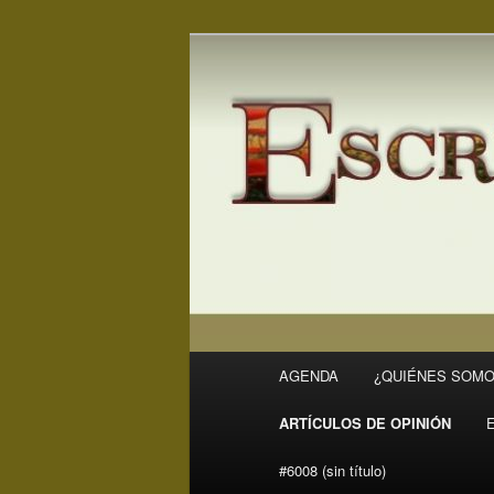
Ir
Ir
Revista Escritores en Rivas
al
al
contenido
contenido
ER
principal
secundario
Menú
AGENDA
¿QUIÉNES SOMO
principal
ARTÍCULOS DE OPINIÓN
#6008 (sin título)