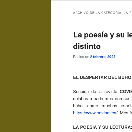
ARCHIVO DE LA CATEGORÍA:
LA P
La poesía y su l
distinto
Posted on
2 febrero, 2023
EL DESPERTAR DEL BÚHO
Sección de la revista
COVI
colaboran cada mes con sus esc
búho, como muchos escrito
https://www.covibar.es/
Mes fe
LA POESÍA Y SU LECTURA