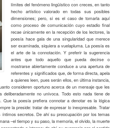
límites del fenómeno lingüístico con creces, en tanto
hecho artístico valorado en todas sus posibles
dimensiones; pero, si es el caso de tomarla aquí
como proceso de comunicación cuyo estadio final
recae únicamente en la recepción de los lectores, la
poesía hace gala de una singularidad que merece
ser examinada, siquiera a vuelapluma. La poesía es
el arte de la connotación. Y preferir la sugerencia
antes que todo aquello que pueda decirse o
mostrarse abiertamente conduce a una apertura de
referentes y significados que, de forma directa, apela
a quienes leen, pues serán ellos, en última instancia,
cuanto consideren oportuno acerca de un mensaje que les
a deliberadamente no unívoca. Todo esto nada tiene de
. Que la poesía prefiera connotar a denotar es la lógica
pre la preside: tratar de expresar lo inexpresable. Tratar
us íntimos secretos. De ahí su preocupación por los temas
mana –el tiempo y su paso, la memoria, el olvido, la muerte
 concentrado e intenso; de ahí su querencia por el sentido