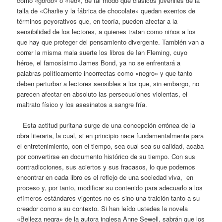
como «gordo» o «feo», de tal modo que clásicos juveniles de la
talla de «Charlie y la fábrica de chocolate» quedan exentos de
términos peyorativos que, en teoría, pueden afectar a la
sensibilidad de los lectores, a quienes tratan como niños a los
que hay que proteger del pensamiento divergente. También van a
correr la misma mala suerte los libros de Ian Fleming, cuyo
héroe, el famosísimo James Bond, ya no se enfrentará a
palabras políticamente incorrectas como «negro» y que tanto
deben perturbar a lectores sensibles a los que, sin embargo, no
parecen afectar en absoluto las persecuciones violentas, el
maltrato físico y los asesinatos a sangre fría.
Esta actitud puritana surge de una concepción errónea de la
obra literaria, la cual, si en principio nace fundamentalmente para
el entretenimiento, con el tiempo, sea cual sea su calidad, acaba
por convertirse en documento histórico de su tiempo. Con sus
contradicciones, sus aciertos y sus fracasos, lo que podemos
encontrar en cada libro es el reflejo de una sociedad viva, en
proceso y, por tanto, modificar su contenido para adecuarlo a los
efímeros estándares vigentes no es sino una traición tanto a su
creador como a su contexto. Si han leído ustedes la novela
«Belleza negra» de la autora inglesa Anne Sewell, sabrán que los