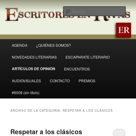
Ir
Ir
Revista Escritores en Rivas
al
al
Busc
contenido
contenido
principal
secundario
ER
Menú
AGENDA
¿QUIÉNES SOMOS?
principal
NOVEDADES LITERARIAS
ESCAPARATE LITERARIO
ARTÍCULOS DE OPINIÓN
ENCUENTROS
AUDIOVISUALES
CONTACTO
PREMIOS
#6008 (sin título)
ARCHIVO DE LA CATEGORÍA:
RESPETAR A LOS CLÁSICOS
Respetar a los clásicos