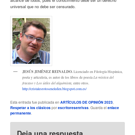
alcance de todos, pues el conocimiento debe ser un derecho
universal que no debe ser censurado.
JESÚS JIMÉNEZ REINALDO.
Licenciado en Filología Hispánica,
poeta y articulista, es autor de los libros de poesía
La mística del
fracaso y Los útiles del alquimista,
entre otros.
http://cristalesrotoseneleden.blogspot.com.es/
Esta entrada fue publicada en
ARTÍCULOS DE OPINIÓN 2023
,
Respetar a los clásicos
por
escritoresenrivas
. Guarda el
enlace
permanente
.
Deja una respuesta