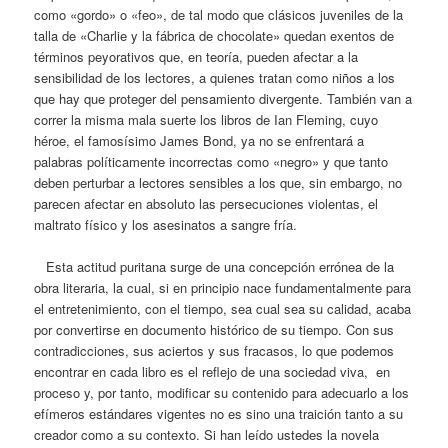
como «gordo» o «feo», de tal modo que clásicos juveniles de la
talla de «Charlie y la fábrica de chocolate» quedan exentos de
términos peyorativos que, en teoría, pueden afectar a la
sensibilidad de los lectores, a quienes tratan como niños a los
que hay que proteger del pensamiento divergente. También van a
correr la misma mala suerte los libros de Ian Fleming, cuyo
héroe, el famosísimo James Bond, ya no se enfrentará a
palabras políticamente incorrectas como «negro» y que tanto
deben perturbar a lectores sensibles a los que, sin embargo, no
parecen afectar en absoluto las persecuciones violentas, el
maltrato físico y los asesinatos a sangre fría.
Esta actitud puritana surge de una concepción errónea de la
obra literaria, la cual, si en principio nace fundamentalmente para
el entretenimiento, con el tiempo, sea cual sea su calidad, acaba
por convertirse en documento histórico de su tiempo. Con sus
contradicciones, sus aciertos y sus fracasos, lo que podemos
encontrar en cada libro es el reflejo de una sociedad viva, en
proceso y, por tanto, modificar su contenido para adecuarlo a los
efímeros estándares vigentes no es sino una traición tanto a su
creador como a su contexto. Si han leído ustedes la novela