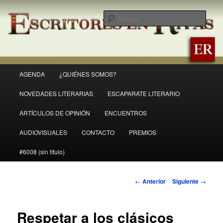
Ir
Revista Escritores en Rivas
al
Busc
contenido
principal
ER
Menú
AGENDA
¿QUIÉNES SOMOS?
principal
NOVEDADES LITERARIAS
ESCAPARATE LITERARIO
ARTÍCULOS DE OPINIÓN
ENCUENTROS
AUDIOVISUALES
CONTACTO
PREMIOS
#6008 (sin título)
Navegación
←
Anterior
Siguiente
→
de
entradas
Respetar a los clásicos