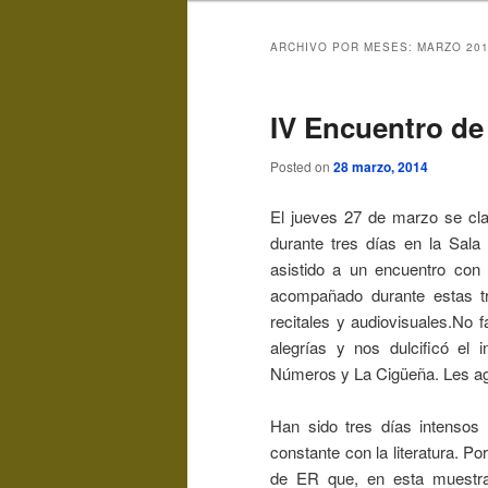
ARCHIVO POR MESES:
MARZO 20
IV Encuentro de
Posted on
28 marzo, 2014
El jueves 27 de marzo se cla
durante tres días en la Sal
asistido a un encuentro con 
acompañado durante estas tre
recitales y audiovisuales.No f
alegrías y nos dulcificó el i
Números y La Cigüeña. Les 
Han sido tres días intensos 
constante con la literatura. P
de ER que, en esta muestra