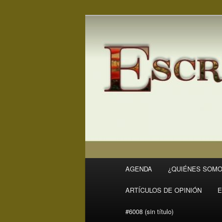
Ir
Ir
Revista Escritores en Rivas
al
al
contenido
contenido
ER
principal
secundario
Menú
AGENDA
¿QUIÉNES SOMO
principal
ARTÍCULOS DE OPINIÓN
E
#6008 (sin título)