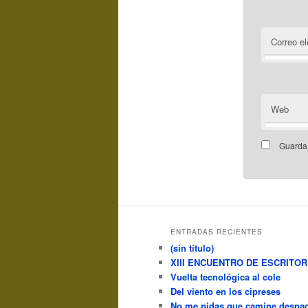
Correo el
Web
Guarda 
ENTRADAS RECIENTES
(sin título)
XIII ENCUENTRO DE ESCRITO
Vuelta tecnológica al cole
Del viento en los cipreses
No me pidas que camine despac