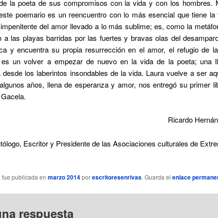
 de la poeta de sus compromisos con la vida y con los hombres. 
 este poemario es un reencuentro con lo más esencial que tiene la 
impenitente del amor llevado a lo más sublime; es, como la metáfor
 a las playas barridas por las fuertes y bravas olas del desampar
ca y encuentra su propia resurrección en el amor, el refugio de l
o es un volver a empezar de nuevo en la vida de la poeta; una 
desde los laberintos insondables de la vida. Laura vuelve a ser aq
lgunos años, llena de esperanza y amor, nos entregó su primer lib
de Gacela.
Ricardo Hernán
tólogo, Escritor y Presidente de las Asociaciones culturales de Ext
a fue publicada en
marzo 2014
por
escritoresenrivas
. Guarda el
enlace permane
una respuesta