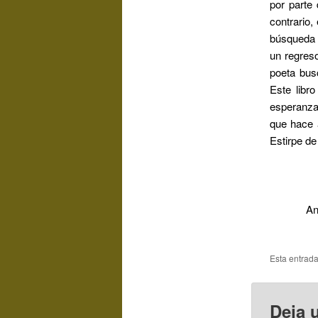
por parte
contrario,
búsqueda 
un regreso
poeta bus
Este libr
esperanza 
que hace a
Estirpe 
An
Esta entrad
Deja 