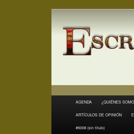
Ir
Revista Escritores en Rivas
al
contenido
ER
principal
Menú
AGENDA
¿QUIÉNES SOMO
principal
ARTÍCULOS DE OPINIÓN
E
#6008 (sin título)