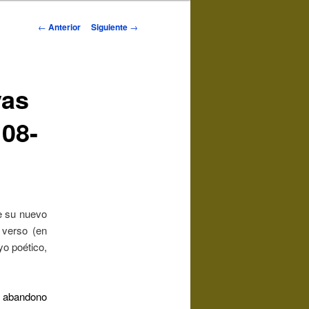
Navegación
←
Anterior
Siguiente
→
de
entradas
vas
 08-
te su nuevo
 verso (en
yo poético,
e abandono