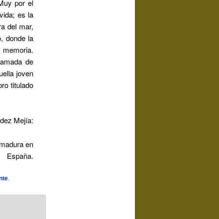
Muy por el
vida; es la
a del mar,
o, donde la
a memoria.
llamada de
uella joven
ro titulado
dez Mejía:
remadura en
España.
nte
.