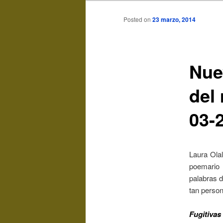
Posted on
23 marzo, 2014
Nue
del
03-
Laura Olal
poemario 
palabras d
tan persona
Fugitivas