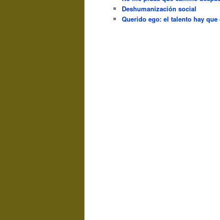
Deshumanización social
Querido ego: el talento hay que 