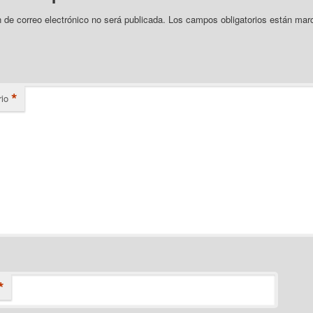
n de correo electrónico no será publicada.
Los campos obligatorios están mar
*
io
*