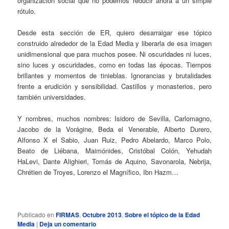
organización social que no podemos reducir ahora a un simple
rótulo.
Desde esta sección de ER, quiero desarraigar ese tópico
construido alrededor de la Edad Media y liberarla de esa imagen
unidimensional que para muchos posee. Ni oscuridades ni luces,
sino luces y oscuridades, como en todas las épocas. Tiempos
brillantes y momentos de tinieblas. Ignorancias y brutalidades
frente a erudición y sensibilidad. Castillos y monasterios, pero
también universidades.
Y nombres, muchos nombres: Isidoro de Sevilla, Carlomagno,
Jacobo de la Vorágine, Beda el Venerable, Alberto Durero,
Alfonso X el Sabio, Juan Ruiz, Pedro Abelardo, Marco Polo,
Beato de Liébana, Maimónides, Cristóbal Colón, Yehudah
HaLevi, Dante Alighieri, Tomás de Aquino, Savonarola, Nebrija,
Chrétien de Troyes, Lorenzo el Magnífico, Ibn Hazm…
Publicado en
FIRMAS
,
Octubre 2013
,
Sobre el tópico de la Edad
Media
|
Deja un comentario