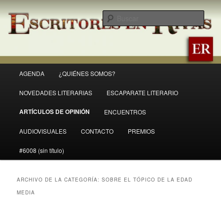
Ir
Ir
Revista Escritores en Rivas
al
al
Busc
contenido
contenido
principal
secundario
ER
Menú
AGENDA
¿QUIÉNES SOMOS?
principal
NOVEDADES LITERARIAS
ESCAPARATE LITERARIO
ARTÍCULOS DE OPINIÓN
ENCUENTROS
AUDIOVISUALES
CONTACTO
PREMIOS
#6008 (sin título)
ARCHIVO DE LA CATEGORÍA:
SOBRE EL TÓPICO DE LA EDAD
MEDIA