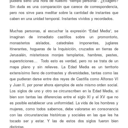
pudiera serlo una hora de nuestro “tiempo personal”. ¿Exagero?
Sin duda es una comparación que carece de correspondencia,
pero nos sirve para meditar sobre la cantidad de instantes que
caben en una unidad temporal. Instantes vividos y recordados.
Muchas personas, al escuchar la expresión “Edad Media”, se
imaginan de inmediato castillos sobre un promontorio,
monasterios aislados, catedrales imponentes, juglares
itinerantes, hogueras de la Inquisición, cruzados en tierras de
Jerusalén, misteriosos monjes templarios, hambres, pestes,
supersticiones… Todo esto es verdad, pero no se trata de un
mapa plano y sin relieves. La Edad Media es un territorio
extensísimo lleno de contrastes y diversidades, tantas como las
que pudieran darse entre dos reyes de Castilla como Alfonso VI
y Juan II, por poner ahora ejemplos de este mismo orden social.
Los siglos de uno y otro se circunscriben en la Edad Media, si
bien son tantas las diferencias entre el siglo XI y el XV que no
es posible establecer una uniformidad. La vida de los hombres y
mujeres, como todos sabemos, debe valorarse en consonancia
con las circunstancias históricas y sociales en las que les ha
tocado ser y estar. Y las de estos dos siglos fueron bien
distintas.