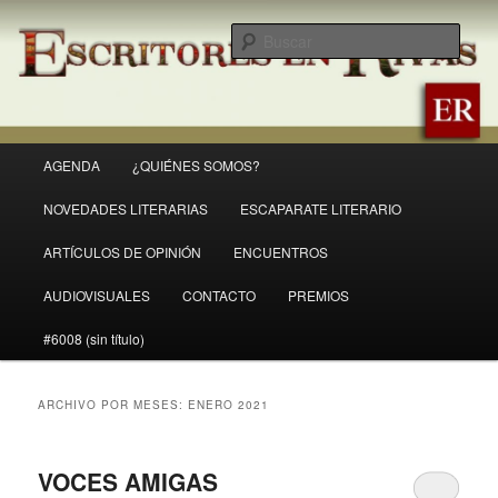
Ir
Ir
Revista Escritores en Rivas
al
al
Busc
contenido
contenido
principal
secundario
ER
Menú
AGENDA
¿QUIÉNES SOMOS?
principal
NOVEDADES LITERARIAS
ESCAPARATE LITERARIO
ARTÍCULOS DE OPINIÓN
ENCUENTROS
AUDIOVISUALES
CONTACTO
PREMIOS
#6008 (sin título)
ARCHIVO POR MESES:
ENERO 2021
VOCES AMIGAS