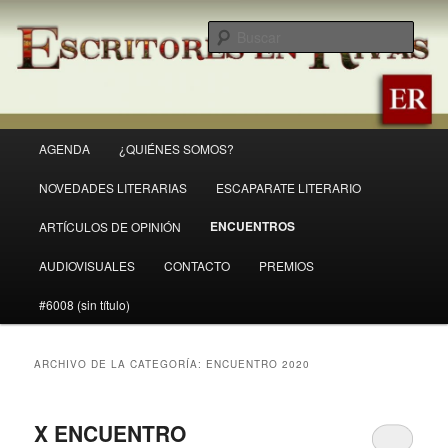
Ir
Ir
Revista Escritores en Rivas
al
al
Busc
contenido
contenido
principal
secundario
ER
Menú
AGENDA
¿QUIÉNES SOMOS?
principal
NOVEDADES LITERARIAS
ESCAPARATE LITERARIO
ENCUENTROS
ARTÍCULOS DE OPINIÓN
AUDIOVISUALES
CONTACTO
PREMIOS
#6008 (sin título)
ARCHIVO DE LA CATEGORÍA:
ENCUENTRO 2020
X ENCUENTRO