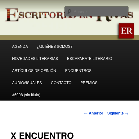
Ir
Revista Escritores en Rivas
al
Busc
contenido
principal
ER
Menú
AGENDA
¿QUIÉNES SOMOS?
principal
NOVEDADES LITERARIAS
ESCAPARATE LITERARIO
ARTÍCULOS DE OPINIÓN
ENCUENTROS
AUDIOVISUALES
CONTACTO
PREMIOS
#6008 (sin título)
Navegación
←
Anterior
Siguiente
→
de
entradas
X ENCUENTRO