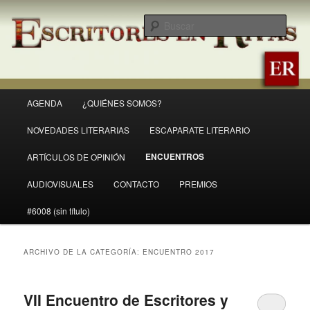
Ir
Ir
Revista Escritores en Rivas
al
al
Busc
contenido
contenido
principal
secundario
ER
Menú
AGENDA
¿QUIÉNES SOMOS?
principal
NOVEDADES LITERARIAS
ESCAPARATE LITERARIO
ENCUENTROS
ARTÍCULOS DE OPINIÓN
AUDIOVISUALES
CONTACTO
PREMIOS
#6008 (sin título)
ARCHIVO DE LA CATEGORÍA:
ENCUENTRO 2017
VII Encuentro de Escritores y