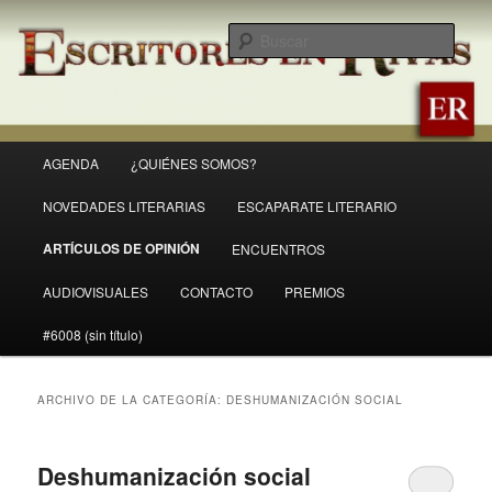
Ir
Ir
Revista Escritores en Rivas
al
al
Busc
contenido
contenido
principal
secundario
ER
Menú
AGENDA
¿QUIÉNES SOMOS?
principal
NOVEDADES LITERARIAS
ESCAPARATE LITERARIO
ARTÍCULOS DE OPINIÓN
ENCUENTROS
AUDIOVISUALES
CONTACTO
PREMIOS
#6008 (sin título)
ARCHIVO DE LA CATEGORÍA:
DESHUMANIZACIÓN SOCIAL
Deshumanización social