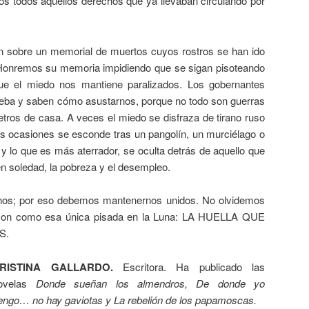
ros todos aquellos derechos que ya llevaban circulando por
n sobre un memorial de muertos cuyos rostros se han ido
Honremos su memoria impidiendo que se sigan pisoteando
ue el miedo nos mantiene paralizados. Los gobernantes
ueba y saben cómo asustarnos, porque no todo son guerras
tros de casa. A veces el miedo se disfraza de tirano ruso
ras ocasiones se esconde tras un pangolín, un murciélago o
 lo que es más aterrador, se oculta detrás de aquello que
en soledad, la pobreza y el desempleo.
rnos; por eso debemos mantenernos unidos. No olvidemos
on como esa única pisada en la Luna: LA HUELLA QUE
S.
RISTINA GALLARDO.
Escritora. Ha publicado las
ovelas
Donde sueñan los almendros, De donde yo
engo… no hay gaviotas y La rebelión de los papamoscas.