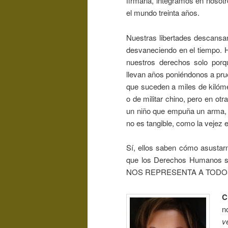
firmarla, integramos en nosot
el mundo treinta años.
Nuestras libertades descansa
desvaneciendo en el tiempo. 
nuestros derechos solo porq
llevan años poniéndonos a pr
que suceden a miles de kilóme
o de militar chino, pero en ot
un niño que empuña un arma, y
no es tangible, como la vejez 
Sí, ellos saben cómo asusta
que los Derechos Humanos s
NOS REPRESENTA A TODO
C
n
v