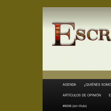
Ir
Ir
Revista Escritores en Rivas
al
al
contenido
contenido
ER
principal
secundario
Menú
AGENDA
¿QUIÉNES SOMO
principal
ARTÍCULOS DE OPINIÓN
E
#6008 (sin título)