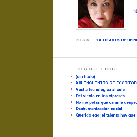
h
Publicado en
ARTÍCULOS DE OPIN
ENTRADAS RECIENTES
(sin título)
XIII ENCUENTRO DE ESCRITO
Vuelta tecnológica al cole
Del viento en los cipreses
No me pidas que camine despac
Deshumanización social
Querido ego: el talento hay que 