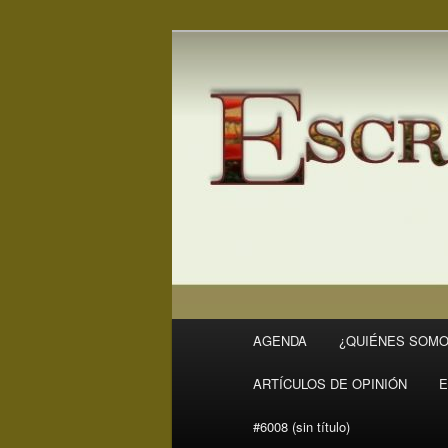
Ir
Ir
Revista Escritores en Rivas
al
al
contenido
contenido
ER
principal
secundario
Menú
AGENDA
¿QUIÉNES SOMO
principal
ARTÍCULOS DE OPINIÓN
E
#6008 (sin título)