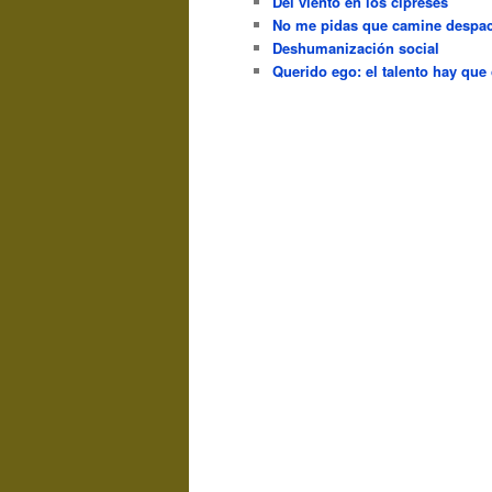
Del viento en los cipreses
No me pidas que camine despac
Deshumanización social
Querido ego: el talento hay que 