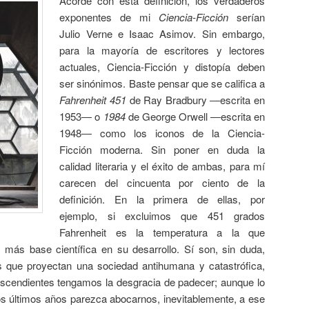
Acorde con esta definición, los verdaderos
exponentes de mi
Ciencia-Ficción
serían
Julio Verne e Isaac Asimov. Sin embargo,
para la mayoría de escritores y lectores
actuales, Ciencia-Ficción y distopía deben
ser sinónimos. Baste pensar que se califica a
Fahrenheit 451
de Ray Bradbury ―escrita en
1953― o
1984
de George Orwell ―escrita en
1948― como los iconos de la Ciencia-
Ficción moderna. Sin poner en duda la
calidad literaria y el éxito de ambas, para mí
carecen del cincuenta por ciento de la
definición. En la primera de ellas, por
ejemplo, si excluimos que 451 grados
Fahrenheit es la temperatura a la que
 más base científica en su desarrollo. Sí son, sin duda,
as que proyectan una sociedad antihumana y catastrófica,
escendientes tengamos la desgracia de padecer; aunque lo
s últimos años parezca abocarnos, inevitablemente, a ese