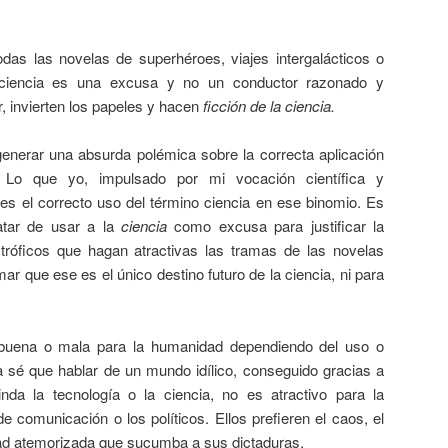
das las novelas de superhéroes, viajes intergalácticos o
la ciencia es una excusa y no un conductor razonado y
r, invierten los papeles y hacen
ficción de la ciencia.
enerar una absurda polémica sobre la correcta aplicación
 Lo que yo, impulsado por mi vocación científica y
r es el correcto uso del término ciencia en ese binomio. Es
ratar de usar a la
ciencia
como excusa para justificar la
tróficos que hagan atractivas las tramas de las novelas
rmar que ese es el único destino futuro de la ciencia, ni para
 buena o mala para la humanidad dependiendo del uso o
 sé que hablar de un mundo idílico, conseguido gracias a
inda la tecnología o la ciencia, no es atractivo para la
e comunicación o los políticos. Ellos prefieren el caos, el
ad atemorizada que sucumba a sus dictaduras.