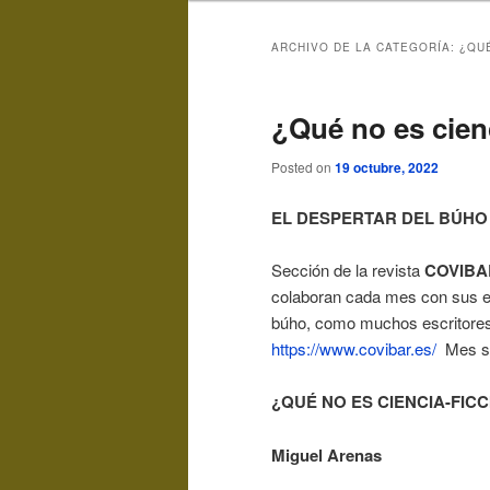
ARCHIVO DE LA CATEGORÍA:
¿QUÉ
¿Qué no es cien
Posted on
19 octubre, 2022
EL DESPERTAR DEL BÚHO
Sección de la revista
COVIBA
colaboran cada mes con sus escr
búho, como muchos escritores,
https://www.covibar.es/
Mes se
¿QUÉ NO ES CIENCIA-FIC
Miguel Arenas