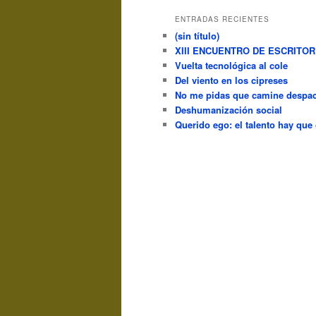
ENTRADAS RECIENTES
(sin título)
XIII ENCUENTRO DE ESCRITO
Vuelta tecnológica al cole
Del viento en los cipreses
No me pidas que camine despac
Deshumanización social
Querido ego: el talento hay que 