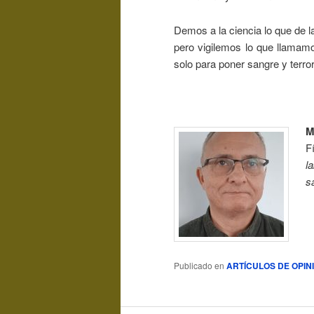
Demos a la ciencia lo que de 
pero vigilemos lo que llama
solo para poner sangre y terro
M
F
l
s
Publicado en
ARTÍCULOS DE OPIN