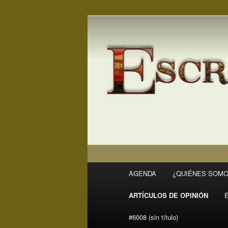
Ir
Ir
Revista Escritores en Rivas
al
al
contenido
contenido
ER
principal
secundario
Menú
AGENDA
¿QUIÉNES SOMO
principal
ARTÍCULOS DE OPINIÓN
#6008 (sin título)