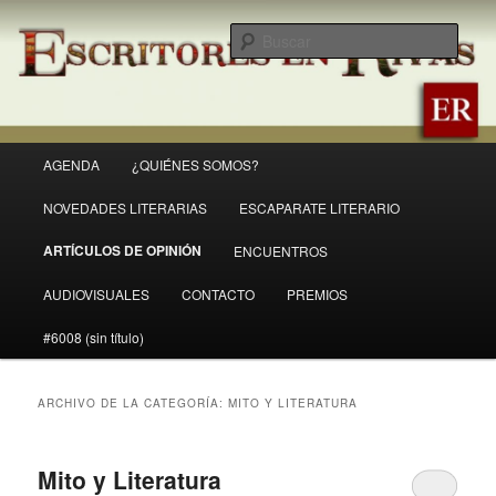
Ir
Ir
Revista Escritores en Rivas
al
al
Busc
contenido
contenido
principal
secundario
ER
Menú
AGENDA
¿QUIÉNES SOMOS?
principal
NOVEDADES LITERARIAS
ESCAPARATE LITERARIO
ARTÍCULOS DE OPINIÓN
ENCUENTROS
AUDIOVISUALES
CONTACTO
PREMIOS
#6008 (sin título)
ARCHIVO DE LA CATEGORÍA:
MITO Y LITERATURA
Mito y Literatura