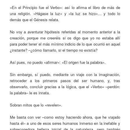
«En el Principio fue el Verbo»: así lo afirma el libro de más de
una religión. «Hágase la luz» y «la luz se hizo»… y todo lo
demás que el Génesis relata.
No voy a aventurar hipótesis referidas al momento anterior a la
creación, porque me creeréis si os digo que yo no estaba allí
para poder tener el más mínimo indicio de lo que ocurrió en aquel
¿instante? –¿cómo llamarlo, si el tiempo no existía?
Así pues, no puedo «afirmar»: «El origen fue la palabra».
Sin embargo, sí puedo, mediante un viaje con la imaginación,
retroceder a los primeros pasos del ser humano, y, tras
observarlo, concluir gracias a la lógica, que el «Verbo» –perdón:
la palabra– le es innata.
Sobran mitos que lo «revelen».
Me basta con ver –como estoy haciendo ahora, que he viajado
hasta él– a uno de esos seres humanos inmerso en la inefable y
sobrecogedora belleza inicial de la naturaleza, pero también