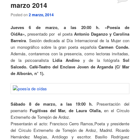
marzo 2014
Posted on
2 marzo, 2014
Jueves 6 de marzo, a las 20:00 h. «Poesía de
OídAs»,
presentado por
el poeta
Antonio Daganzo y
Carolina
Barreira
. Sesión dedicada al Día Internacional de la Mujer con
un monográfico sobre la gran poeta española
Carmen Conde.
Además, contaremos con la presencia, como lectoras invitadas,
de la psicoanalista
Lidia Andino
y de la fotógrafa
Sol
Salcedo.
Café-Teatro del Enclave Joven de Arganda
(C/ Mar
de Alborán, n° 1).
Sábado 8 de marzo, a las 19:00 h.
Presentación del
poemario
Fugitivas del Mar, de Laura Olalla,
en el Círculo
Extremeño de Torrejón de Ardoz.
Presentarán el acto: Francisco Cerro Ramos,Poeta y presidente
del Círculo Extremeño de Torrejón de Ardoz, Madrid. Ricardo
Hernández Megías, Antólogo y escritor. Basilio Rodríguez