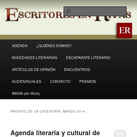
Ir
Ir
Revista Escritores en Rivas
al
al
Busc
contenido
contenido
principal
secundario
ER
Menú
AGENDA
¿QUIÉNES SOMOS?
principal
NOVEDADES LITERARIAS
ESCAPARATE LITERARIO
ARTÍCULOS DE OPINIÓN
ENCUENTROS
AUDIOVISUALES
CONTACTO
PREMIOS
#6008 (sin título)
ARCHIVO DE LA CATEGORÍA:
MARZO 2014
Agenda literaria y cultural de