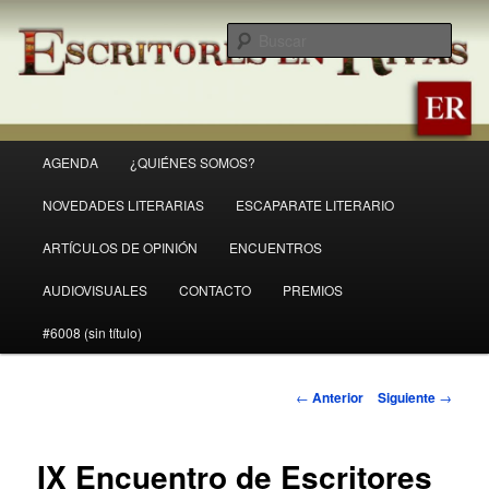
Ir
Revista Escritores en Rivas
al
Busc
contenido
principal
ER
Menú
AGENDA
¿QUIÉNES SOMOS?
principal
NOVEDADES LITERARIAS
ESCAPARATE LITERARIO
ARTÍCULOS DE OPINIÓN
ENCUENTROS
AUDIOVISUALES
CONTACTO
PREMIOS
#6008 (sin título)
Navegación
←
Anterior
Siguiente
→
de
entradas
IX Encuentro de Escritores