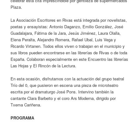
celebrar esta cita imprescindible por gentileza de supermercados
Plaza.
La Asociación Escritores en Rivas está integrada por novelistas,
poetas y ensayistas: Antonio Daganzo, Emilio González, José
Guadalajara, Fátima de la Jara, Jesús Jiménez, Laura Olalla,
Elena Peralta, Alejandro Romera, Rafael Ubal, Luis Vega y
Ricardo Virtanen. Todos ellos viven o trabajan en el municipio y
sus libros pueden encontrarse en las librerías de Rivas o de toda
España. Colaboran especialmente en este Encuentro las librerías
Las Hojas y El Rincón de la Lectura.
En esta ocasión, disfrutamos con la actuación del grupo teatral
Trío del 0, que pusieron en escena una pieza de microteatro
escrita por el dramaturgo José Pons. Intervino también la
cantante Clara Barbeito y el coro Ars Moderna, dirigido por
Txema Cariñena.
PROGRAMA