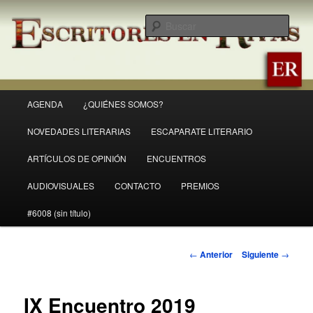
Ir
Revista Escritores en Rivas
al
Busc
contenido
principal
ER
Menú
AGENDA
¿QUIÉNES SOMOS?
principal
NOVEDADES LITERARIAS
ESCAPARATE LITERARIO
ARTÍCULOS DE OPINIÓN
ENCUENTROS
AUDIOVISUALES
CONTACTO
PREMIOS
#6008 (sin título)
Navegación
←
Anterior
Siguiente
→
de
entradas
IX Encuentro 2019