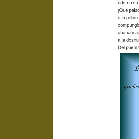
adornó su
¡Qué palad
a la pobre
compungida
abandonado
a la desnu
Del poem