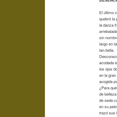
El último 
quebró la 
la danza f
arrebatad
sin nombre
largo en t
tan bella.
Desconsola
acodada e 
los ojos d
en la gran 
acogida po
¿Para qué
de belleza
de seda co
en su pel
trazó sus l