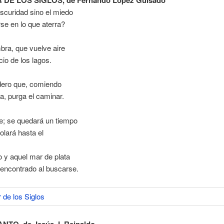
scuridad sino el miedo
rse en lo que aterra?
bra, que vuelve aire
cio de los lagos.
rdero que, comiendo
a, purga el caminar.
e; se quedará un tiempo
volará hasta el
io y aquel mar de plata
 encontrado al buscarse.
TO, de Jesús J. Reinaldo.