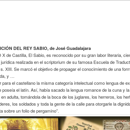
CIÓN DEL REY SABIO, de José Guadalajara
de Castilla, El Sabio, es reconocido por su gran labor literaria, cien
y jurídica realizada en el scriptorium de su famosa Escuela de Traduc
 s. XIII. Se marcó el objetivo de propagar el conocimiento de una for
ada, y …
 para el castellano la misma categoría intelectual como lengua de e
e poseía el latín. Así, había sacado la lengua romance de la cuna y la
 en adulta, tomándola de la boca de los juglares, los herreros, los her
eres, los soldados y toda la gente de la calle para otorgarle la digni
nta sobre un folio de pergamino”.