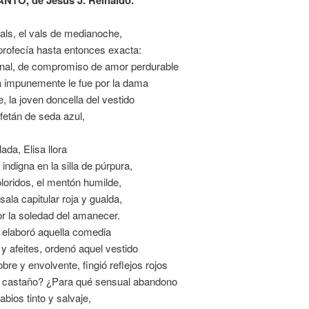
vals, el vals de medianoche,
profecía hasta entonces exacta:
inal, de compromiso de amor perdurable
a impunemente le fue por la dama
, la joven doncella del vestido
afetán de seda azul,
da, Elisa llora
indigna en la silla de púrpura,
oloridos, el mentón humilde,
sala capitular roja y gualda,
r la soledad del amanecer.
 elaboró aquella comedia
 y afeites, ordenó aquel vestido
bre y envolvente, fingió reflejos rojos
o castaño? ¿Para qué sensual abandono
abios tinto y salvaje,