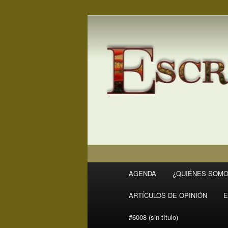
Ir
Revista Escritores en Rivas
al
contenido
ER
principal
Menú
AGENDA
¿QUIÉNES SOMO
principal
ARTÍCULOS DE OPINIÓN
E
#6008 (sin título)