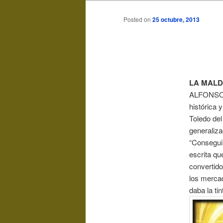
Posted on
25 octubre, 2013
LA MALDI
ALFONSO X 
histórica 
Toledo del
generaliz
“Conseguir
escrita qu
convertido
los mercad
daba la ti