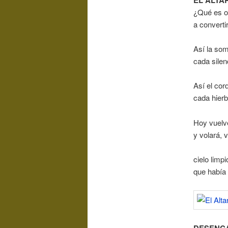
¿Qué es o
a converti
Así la som
cada silen
Así el co
cada hierb
Hoy vuelv
y volará, 
cielo limp
que había
DESENCAN