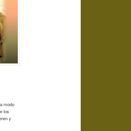
o a modo
e los
eren y