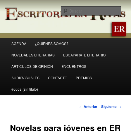
Ir
Revista Escritores en Rivas
al
Busc
contenido
principal
ER
Menú
AGENDA
¿QUIÉNES SOMOS?
principal
NOVEDADES LITERARIAS
ESCAPARATE LITERARIO
ARTÍCULOS DE OPINIÓN
ENCUENTROS
AUDIOVISUALES
CONTACTO
PREMIOS
#6008 (sin título)
Navegación
←
Anterior
Siguiente
→
de
entradas
Novelas para jóvenes en ER