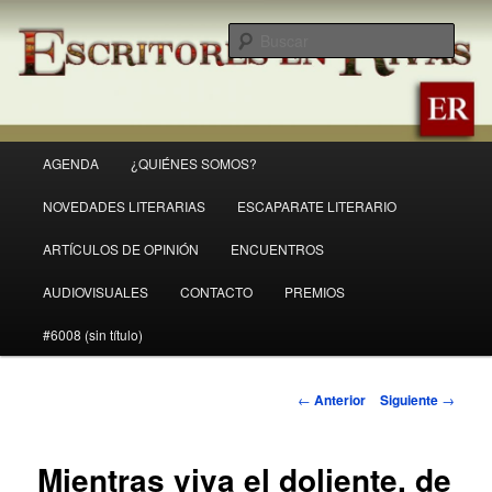
Ir
Revista Escritores en Rivas
al
Busc
contenido
principal
ER
Menú
AGENDA
¿QUIÉNES SOMOS?
principal
NOVEDADES LITERARIAS
ESCAPARATE LITERARIO
ARTÍCULOS DE OPINIÓN
ENCUENTROS
AUDIOVISUALES
CONTACTO
PREMIOS
#6008 (sin título)
Navegación
←
Anterior
Siguiente
→
de
entradas
Mientras viva el doliente, de