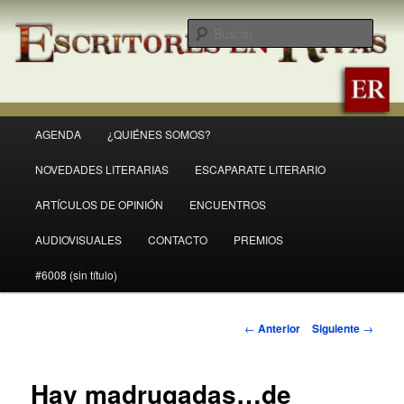
Ir
Revista Escritores en Rivas
al
Busc
contenido
principal
ER
Menú
AGENDA
¿QUIÉNES SOMOS?
principal
NOVEDADES LITERARIAS
ESCAPARATE LITERARIO
ARTÍCULOS DE OPINIÓN
ENCUENTROS
AUDIOVISUALES
CONTACTO
PREMIOS
#6008 (sin título)
Navegación
←
Anterior
Siguiente
→
de
entradas
Hay madrugadas…de