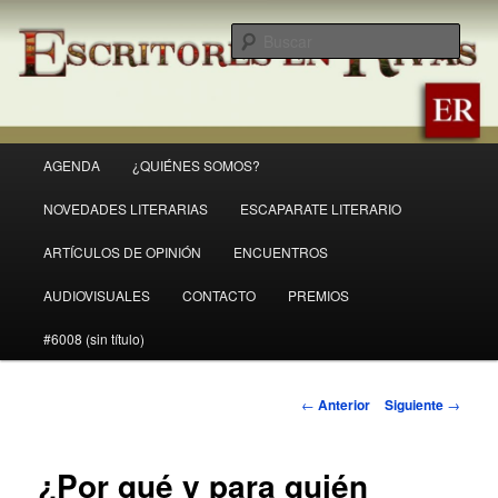
Ir
Revista Escritores en Rivas
al
Busc
contenido
principal
ER
Menú
AGENDA
¿QUIÉNES SOMOS?
principal
NOVEDADES LITERARIAS
ESCAPARATE LITERARIO
ARTÍCULOS DE OPINIÓN
ENCUENTROS
AUDIOVISUALES
CONTACTO
PREMIOS
#6008 (sin título)
Navegación
←
Anterior
Siguiente
→
de
entradas
¿Por qué y para quién