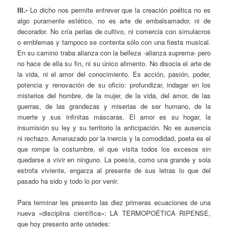
III.-
Lo dicho nos permite entrever que la creación poética no es
algo puramente estético, no es arte de embalsamador, ni de
decorador. No cría perlas de cultivo, ni comercia con simulacros
o emblemas y tampoco se contenta sólo con una fiesta musical.
En su camino traba alianza con la belleza -alianza suprema- pero
no hace de ella su fin, ni su único alimento. No disocia el arte de
la vida, ni el amor del conocimiento. Es acción, pasión, poder,
potencia y renovación de su oficio: profundizar, indagar en los
misterios del hombre, de la mujer, de la vida, del amor, de las
guerras, de las grandezas y miserias de ser humano, de la
muerte y sus infinitas máscaras. El amor es su hogar, la
insumisión su ley y su territorio la anticipación. No es ausencia
ni rechazo. Amenazado por la inercia y la comodidad, poeta es el
que rompe la costumbre, el que visita todos los excesos sin
quedarse a vivir en ninguno. La poesía, como una grande y sola
estrofa viviente, engarza al presente de sus letras lo que del
pasado ha sido y todo lo por venir.
Para terminar les presento las diez primeras ecuaciones de una
nueva «disciplina científica»: LA TERMOPOÉTICA RIPENSE,
que hoy presento ante ustedes: