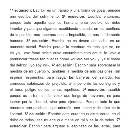
1ª ecuación:
Escribir es un trabajo y una forma de gozar, aunque
uno escriba del sufrimiento.
2ª ecuación:
Escribir, entonces,
porque todo aquello que es humanamente posible se debe
intentar y para que sigamos escribiendo cuando, en los confines
de lo posible, nos topemos con lo imposible, lo más nítidamente
humano.
3ª ecuación:
Escribir no es deseo de nadie, es un
mandato social. Escribir porque la escritura es más que yo, no
es yo, ese fatuo pelele cuyo encumbramiento actual lo lleva a
pronunciar frases tan huecas como «quiero ser yo» y, ya al borde
del delirio: «yo soy yo».
4ª ecuación:
Escribir para sobrepasar la
medida de mi cuerpo y, también la medida de mis pasiones, sin
esperar respuestas, para rasgar las barreras del sentido, los
cómodos calabozos del prejuicio, el imperio de las consignas y
el terso peligro de los lemas repetidos.
5ª ecuación:
Escribir
porque es la forma más veloz que tengo de moverme, no para
luchar por la libertad, sino para ejercerla. Porque todo lo que
tenemos son palabras, que además, nos tienen y de ellas es la
libertad.
6ª ecuación:
Escribir para curar en nuestra carne, en el
dolor de todos, esa muerte que mana en mí y es la de todos.
7ª
ecuación:
Escribir para arquear el espinazo de las letras, para