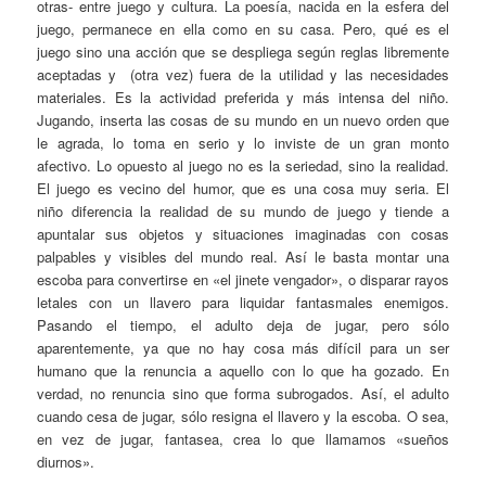
otras- entre juego y cultura. La poesía, nacida en la esfera del
juego, permanece en ella como en su casa. Pero, qué es el
juego sino una acción que se despliega según reglas libremente
aceptadas y (otra vez) fuera de la utilidad y las necesidades
materiales. Es la actividad preferida y más intensa del niño.
Jugando, inserta las cosas de su mundo en un nuevo orden que
le agrada, lo toma en serio y lo inviste de un gran monto
afectivo. Lo opuesto al juego no es la seriedad, sino la realidad.
El juego es vecino del humor, que es una cosa muy seria. El
niño diferencia la realidad de su mundo de juego y tiende a
apuntalar sus objetos y situaciones imaginadas con cosas
palpables y visibles del mundo real. Así le basta montar una
escoba para convertirse en «el jinete vengador», o disparar rayos
letales con un llavero para liquidar fantasmales enemigos.
Pasando el tiempo, el adulto deja de jugar, pero sólo
aparentemente, ya que no hay cosa más difícil para un ser
humano que la renuncia a aquello con lo que ha gozado. En
verdad, no renuncia sino que forma subrogados. Así, el adulto
cuando cesa de jugar, sólo resigna el llavero y la escoba. O sea,
en vez de jugar, fantasea, crea lo que llamamos «sueños
diurnos».