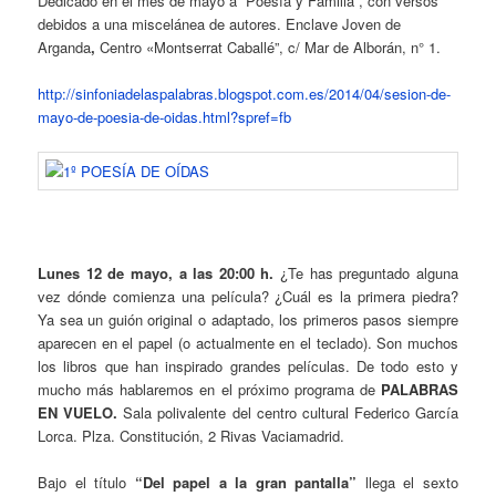
Dedicado en el mes de mayo a “Poesía y Familia”, con versos
debidos a una miscelánea de autores. Enclave Joven de
Arganda
,
Centro «Montserrat Caballé”, c/ Mar de Alborán, n° 1.
http://sinfoniadelaspalabras.blogspot.com.es/2014/04/sesion-de-
mayo-de-poesia-de-oidas.html?spref=fb
Lunes 12 de mayo, a las 20:00 h.
¿Te has preguntado alguna
vez dónde comienza una película? ¿Cuál es la primera piedra?
Ya sea un guión original o adaptado, los primeros pasos siempre
aparecen en el papel (o actualmente en el teclado). Son muchos
los libros que han inspirado grandes películas. De todo esto y
mucho más hablaremos en el próximo programa de
PALABRAS
EN VUELO.
Sala polivalente del centro cultural Federico García
Lorca. Plza. Constitución, 2 Rivas Vaciamadrid.
Bajo el título
“Del papel a la gran pantalla”
llega el sexto