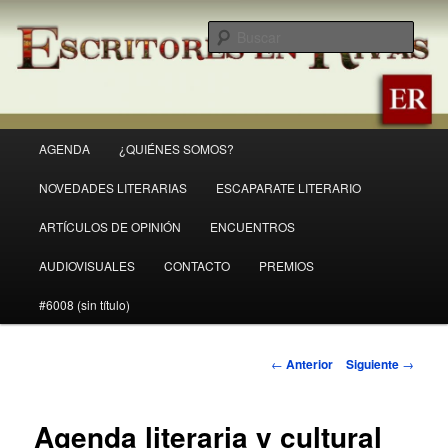
Ir
Revista Escritores en Rivas
al
Busc
contenido
principal
ER
Menú
AGENDA
¿QUIÉNES SOMOS?
principal
NOVEDADES LITERARIAS
ESCAPARATE LITERARIO
ARTÍCULOS DE OPINIÓN
ENCUENTROS
AUDIOVISUALES
CONTACTO
PREMIOS
#6008 (sin título)
Navegación
←
Anterior
Siguiente
→
de
entradas
Agenda literaria y cultural