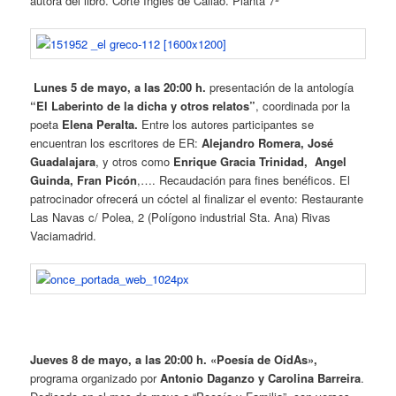
autora del libro. Corte Ingles de Callao. Planta 7ª
Lunes 5 de mayo, a las 20:00 h.
presentación de la antología
“El Laberinto de la dicha y otros relatos”
, coordinada por la
poeta
Elena Peralta.
Entre los autores participantes se
encuentran los escritores de ER:
Alejandro Romera, José
Guadalajara
, y otros como
Enrique Gracia Trinidad, Angel
Guinda, Fran Picón
,…. Recaudación para fines benéficos. El
patrocinador ofrecerá un cóctel al finalizar el evento: Restaurante
Las Navas c/ Polea, 2 (Polígono industrial Sta. Ana) Rivas
Vaciamadrid.
Jueves 8 de mayo, a las 20:00 h. «Poesía de OídAs»,
programa organizado por
Antonio Daganzo y Carolina Barreira
.