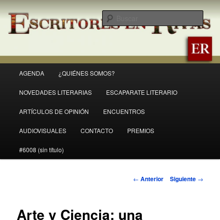
Ir
Revista Escritores en Rivas
al
Busc
contenido
principal
ER
Menú
AGENDA
¿QUIÉNES SOMOS?
principal
NOVEDADES LITERARIAS
ESCAPARATE LITERARIO
ARTÍCULOS DE OPINIÓN
ENCUENTROS
AUDIOVISUALES
CONTACTO
PREMIOS
#6008 (sin título)
Navegación
←
Anterior
Siguiente
→
de
entradas
Arte y Ciencia: una