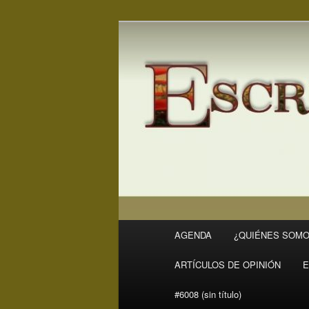
Ir
Revista Escritores en Rivas
al
contenido
ER
principal
Menú
AGENDA
¿QUIÉNES SOMO
principal
ARTÍCULOS DE OPINIÓN
E
#6008 (sin título)