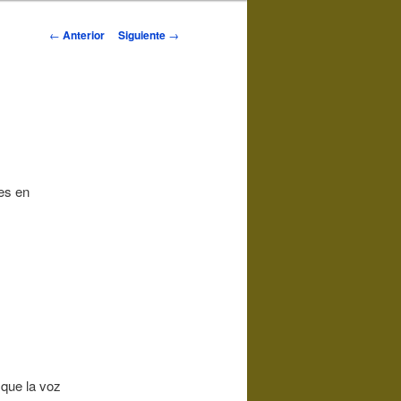
Navegación
←
Anterior
Siguiente
→
de
entradas
res en
 que la voz