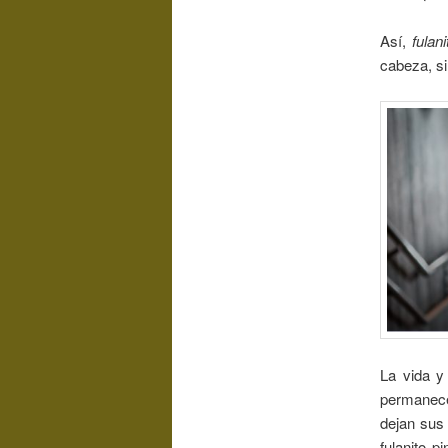
Así,
fulan
cabeza, si
La vida y
permanecer
dejan sus 
fulanito 