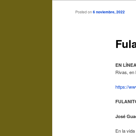
Posted on
6 noviembre, 2022
Fula
EN LÍNE
Rivas, en l
https://ww
FULANIT
José Guad
En la vida