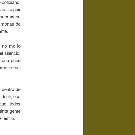
 cotidiano,
ara seguir
muertas en
némonas de
ante.
 no me lo
l silencio,
ni una pose
empo verbal
 dentro de
 decir, esa
 que todos
ánta gente
 estilo.