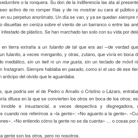
edumbre o la ronquera. Su don de la indiferencia las ata al presente
seo activo de no romper filas y de no mostrar su cara al público p
o en su perpetuo anonimato. Un día se van, y ya se quedan siempre 
o disueltas en ceniza sobre el viento de un barranco o entre las a
infestado de plástico. Se han marchado tan solo con su vida por del
 en tierra extraña a un
fulanito de tal
que era así ─de verdad que
un fulanito, a veces menganito, y otras, zutano, que vivía en boca de
do mediático, sin un
twit
ni un
me gusta
, sin un teclado de móvil 
en Instagram. Siempre hablaba en pasado, como si el uso de ese ti
n anticipo del olvido que le aguardaba.
, que podría ser el de Pedro o Amalio o Cristino o Lázaro, entraba
ría difusa en la que se convierten los otros en boca de los otros; es
 innoble e insustancial, a veces despectiva y disgregadora,
 cuando nos referimos a «la gente»: «No aguanto a la gente». «Cu
nes». «No entiendo cómo la gente no se da cuenta» … o cosas por el
a gente son los otros, pero no nosotros.