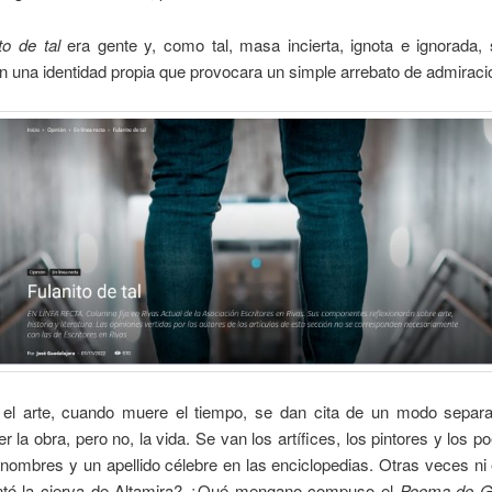
ito de tal
era gente y, como tal, masa incierta, ignota e ignorada, 
n una identidad propia que provocara un simple arrebato de admiraci
 el arte, cuando muere el tiempo, se dan cita de un modo separ
 la obra, pero no, la vida. Se van los artífices, los pintores y los p
nombres y un apellido célebre en las enciclopedias. Otras veces n
pintó la cierva de Altamira? ¿Qué mengano compuso el
Poema de G