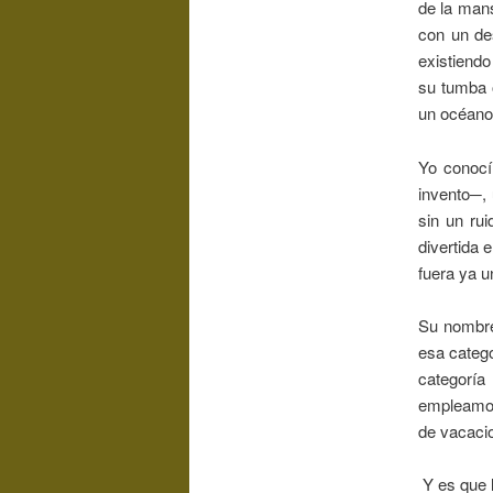
de la mans
con un de
existiend
su tumba 
un océano 
Yo conocí
invento─, 
sin un rui
divertida 
fuera ya u
Su nombre
esa catego
categoría
empleamos
de vacacio
Y es que l