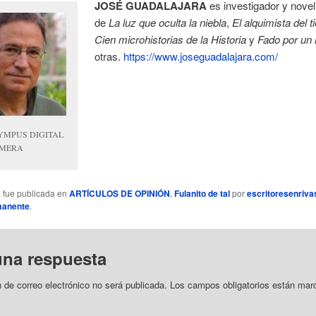
JOSÉ GUADALAJARA
es investigador y noveli
de
La luz que oculta la niebla
,
El alquimista del 
Cien microhistorias de la Historia
y
Fado por un 
otras.
https://www.joseguadalajara.com/
YMPUS DIGITAL
MERA
a fue publicada en
ARTÍCULOS DE OPINIÓN
,
Fulanito de tal
por
escritoresenriva
manente
.
una respuesta
n de correo electrónico no será publicada.
Los campos obligatorios están mar