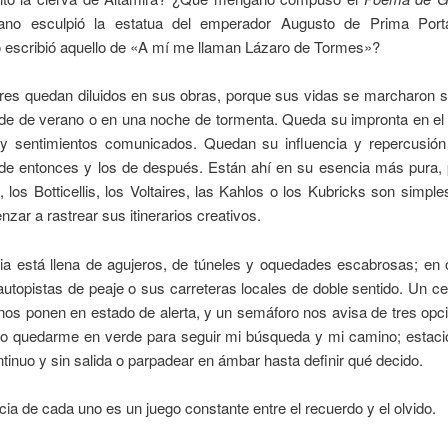
ano esculpió la estatua del emperador Augusto de Prima Po
 escribió aquello de «A mí me llaman Lázaro de Tormes»?
es quedan diluidos en sus obras, porque sus vidas se marcharon s
de de verano o en una noche de tormenta. Queda su impronta en el 
 y sentimientos comunicados. Quedan su influencia y repercusión
s de entonces y los de después. Están ahí en su esencia más pura, 
 los Botticellis, los Voltaires, las Kahlos o los Kubricks son simple
zar a rastrear sus itinerarios creativos.
a está llena de agujeros, de túneles y oquedades escabrosas; en 
autopistas de peaje o sus carreteras locales de doble sentido. Un c
nos ponen en estado de alerta, y un semáforo nos avisa de tres opc
do quedarme en verde para seguir mi búsqueda y mi camino; estac
ntinuo y sin salida o parpadear en ámbar hasta definir qué decido.
cia de cada uno es un juego constante entre el recuerdo y el olvido.