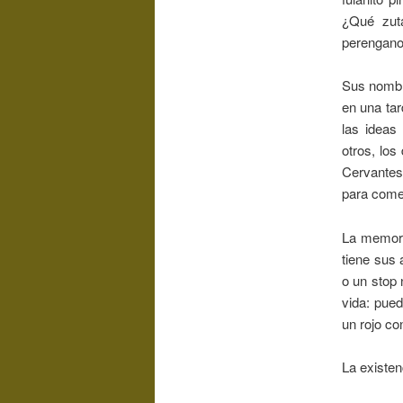
¿Qué zut
perengano
Sus nombr
en una tar
las ideas
otros, lo
Cervantes,
para comen
La memori
tiene sus 
o un stop 
vida: pue
un rojo co
La existen