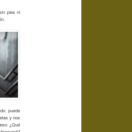
sin pies ni
ón.
ado: puede
oetas y nos
i eso: ¿Qué
ilgamesh
?