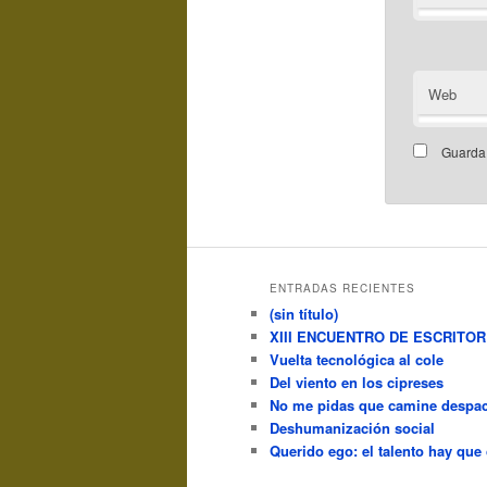
Web
Guarda 
ENTRADAS RECIENTES
(sin título)
XIII ENCUENTRO DE ESCRITO
Vuelta tecnológica al cole
Del viento en los cipreses
No me pidas que camine despac
Deshumanización social
Querido ego: el talento hay que 