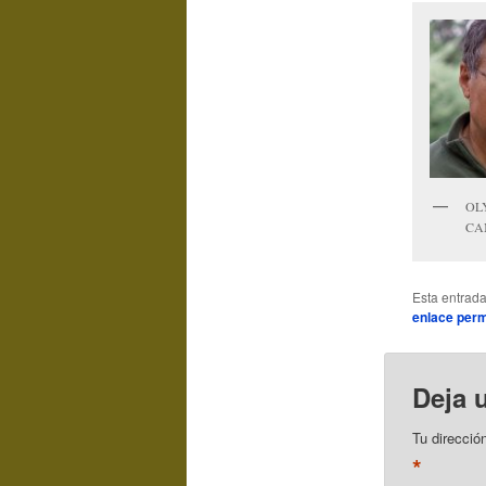
OL
CA
Esta entrad
enlace per
Deja 
Tu direcció
*