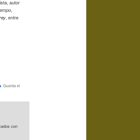
sta, autor
tiempo
,
rey
, entre
s
. Guarda el
cados con