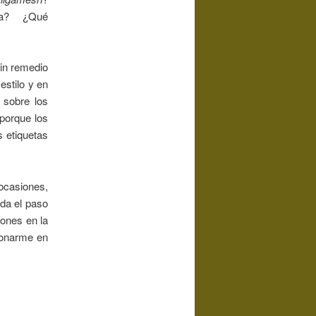
rta? ¿Qué
in remedio
estilo y en
 sobre los
porque los
s etiquetas
ocasiones,
eda el paso
iones en la
ionarme en