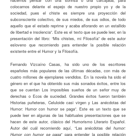
hacernos pensar con una sonrisa o una carcajada, para
colocarnos delante el espejo de nuestro propio yo y de la
sociedad, pues el chiste es siempre una proyección del
subconsciente colectivo, de sus miedos, de sus odios, de todo
aquello que el estado reprime y acaba aflorando en un estallido
de libertad e insolencia”. Este es el texto que se puede leer, en la
presentación del libro: “Mis chistes, mi Filosofía” de este autor
esloveno que recomiendo para entender la posible relación
existente entre el Humor y la Filosofía.
Fernando Vizcaíno Casas, ha sido uno de los escritores
españoles más populares de las últimas décadas, con más de
cuatro millones de ejemplares vendidos. En la novela ha sido el
género en el que ha obtenido sus más sonados éxitos, entre los
que se cuentan Los imposibles sueños de un señor muy de
derechas o Ecos de suciedad. Grandes éxitos fueron también
Historias puñeteras, Celuloide casi virgen y Las anécdotas del
Humor: Humor con humor se paga”. Este es un texto que se
puede leer en algunas de las habituales presentaciones que se
hacen de este autor, clásico del Humorismo Literario Español.
Autor del cuál recomiendo aquí, “Las anécdotas del
humor:
Humor con humor se paga
” para entender la posible relación