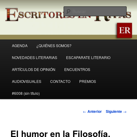
Ir
Revista Escritores en Rivas
al
Busc
contenido
principal
ER
Menú
AGENDA
¿QUIÉNES SOMOS?
principal
NOVEDADES LITERARIAS
ESCAPARATE LITERARIO
ARTÍCULOS DE OPINIÓN
ENCUENTROS
AUDIOVISUALES
CONTACTO
PREMIOS
#6008 (sin título)
Navegación
←
Anterior
Siguiente
→
de
entradas
El humor en la Filosofía,