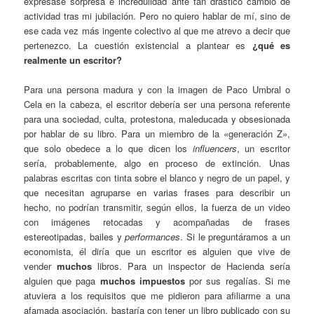
expresase sorpresa e incredulidad ante tan drástico cambio de
actividad tras mi jubilación. Pero no quiero hablar de mí, sino de
ese cada vez más ingente colectivo al que me atrevo a decir que
pertenezco. La cuestión existencial a plantear es
¿qué es
realmente un escritor?
Para una persona madura y con la imagen de Paco Umbral o
Cela en la cabeza, el escritor debería ser una persona referente
para una sociedad, culta, protestona, maleducada y obsesionada
por hablar de su libro. Para un miembro de la «generación Z»,
que solo obedece a lo que dicen los
influencers
, un escritor
sería, probablemente, algo en proceso de extinción. Unas
palabras escritas con tinta sobre el blanco y negro de un papel, y
que necesitan agruparse en varias frases para describir un
hecho, no podrían transmitir, según ellos, la fuerza de un video
con imágenes retocadas y acompañadas de frases
estereotipadas, bailes y
performances
. Si le preguntáramos a un
economista, él diría que un escritor es alguien que vive de
vender
muchos
libros. Para un inspector de Hacienda sería
alguien que paga
muchos impuestos
por sus regalías. Si me
atuviera a los requisitos que me pidieron para afiliarme a una
afamada asociación, bastaría con tener un libro publicado con su