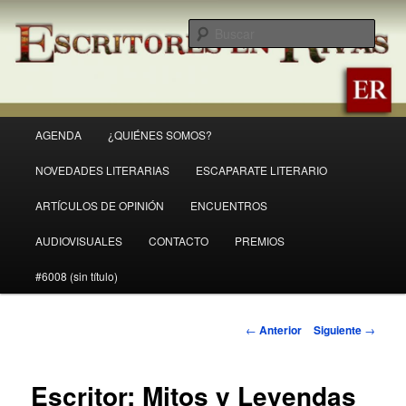
Ir
Revista Escritores en Rivas
al
Busc
contenido
principal
ER
Menú
AGENDA
¿QUIÉNES SOMOS?
principal
NOVEDADES LITERARIAS
ESCAPARATE LITERARIO
ARTÍCULOS DE OPINIÓN
ENCUENTROS
AUDIOVISUALES
CONTACTO
PREMIOS
#6008 (sin título)
Navegación
←
Anterior
Siguiente
→
de
entradas
Escritor: Mitos y Leyendas