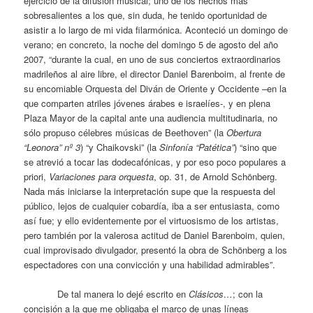
ejercicio de la difusión musical; uno de los hechos más
sobresalientes a los que, sin duda, he tenido oportunidad de
asistir a lo largo de mi vida filarmónica. Aconteció un domingo de
verano; en concreto, la noche del domingo 5 de agosto del año
2007, “durante la cual, en uno de sus conciertos extraordinarios
madrileños al aire libre, el director Daniel Barenboim, al frente de
su encomiable Orquesta del Diván de Oriente y Occidente –en la
que comparten atriles jóvenes árabes e israelíes-, y en plena
Plaza Mayor de la capital ante una audiencia multitudinaria, no
sólo propuso célebres músicas de Beethoven” (la
Obertura
“Leonora” nº 3
) “y Chaikovski” (la
Sinfonía “Patética”
) “sino que
se atrevió a tocar las dodecafónicas, y por eso poco populares a
priori,
Variaciones para orquesta
, op. 31, de Arnold Schönberg.
Nada más iniciarse la interpretación supe que la respuesta del
público, lejos de cualquier cobardía, iba a ser entusiasta, como
así fue; y ello evidentemente por el virtuosismo de los artistas,
pero también por la valerosa actitud de Daniel Barenboim, quien,
cual improvisado divulgador, presentó la obra de Schönberg a los
espectadores con una convicción y una habilidad admirables”.
De tal manera lo dejé escrito en
Clásicos…
; con la
concisión a la que me obligaba el marco de unas líneas