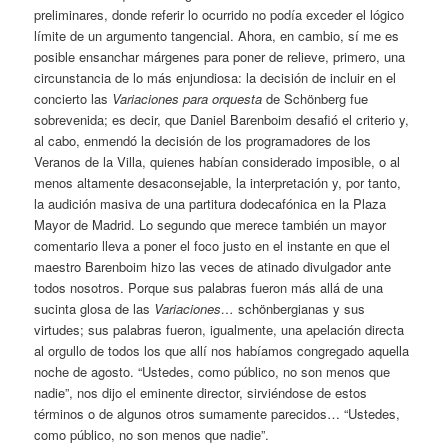
preliminares, donde referir lo ocurrido no podía exceder el lógico
límite de un argumento tangencial. Ahora, en cambio, sí me es
posible ensanchar márgenes para poner de relieve, primero, una
circunstancia de lo más enjundiosa: la decisión de incluir en el
concierto las
Variaciones para orquesta
de Schönberg fue
sobrevenida; es decir, que Daniel Barenboim desafió el criterio y,
al cabo, enmendó la decisión de los programadores de los
Veranos de la Villa, quienes habían considerado imposible, o al
menos altamente desaconsejable, la interpretación y, por tanto,
la audición masiva de una partitura dodecafónica en la Plaza
Mayor de Madrid. Lo segundo que merece también un mayor
comentario lleva a poner el foco justo en el instante en que el
maestro Barenboim hizo las veces de atinado divulgador ante
todos nosotros. Porque sus palabras fueron más allá de una
sucinta glosa de las
Variaciones…
schönbergianas y sus
virtudes; sus palabras fueron, igualmente, una apelación directa
al orgullo de todos los que allí nos habíamos congregado aquella
noche de agosto. “Ustedes, como público, no son menos que
nadie”, nos dijo el eminente director, sirviéndose de estos
términos o de algunos otros sumamente parecidos… “Ustedes,
como público, no son menos que nadie”.