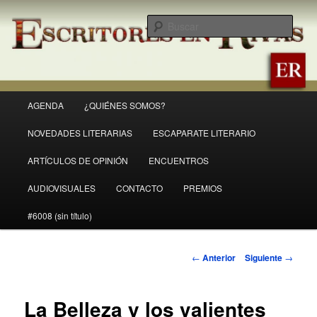
Ir
Revista Escritores en Rivas
al
Busc
contenido
principal
ER
Menú
AGENDA
¿QUIÉNES SOMOS?
principal
NOVEDADES LITERARIAS
ESCAPARATE LITERARIO
ARTÍCULOS DE OPINIÓN
ENCUENTROS
AUDIOVISUALES
CONTACTO
PREMIOS
#6008 (sin título)
Navegación
←
Anterior
Siguiente
→
de
entradas
La Belleza y los valientes