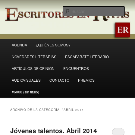
Ir
Ir
Revista Escritores en Rivas
al
al
Busc
contenido
contenido
principal
secundario
ER
Menú
AGENDA
¿QUIÉNES SOMOS?
principal
NOVEDADES LITERARIAS
ESCAPARATE LITERARIO
ARTÍCULOS DE OPINIÓN
ENCUENTROS
AUDIOVISUALES
CONTACTO
PREMIOS
#6008 (sin título)
ARCHIVO DE LA CATEGORÍA:
*ABRIL 2014
Jóvenes talentos. Abril 2014