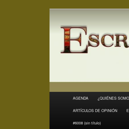
Ir
Ir
Revista Escritores en Rivas
al
al
contenido
contenido
ER
principal
secundario
Menú
AGENDA
¿QUIÉNES SOMO
principal
ARTÍCULOS DE OPINIÓN
E
#6008 (sin título)