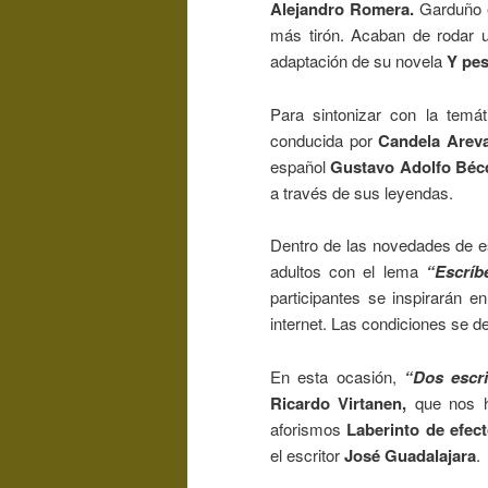
Alejandro Romera.
Garduño e
más tirón. Acaban de rodar u
adaptación de su novela
Y pes
Para sintonizar con la temá
conducida por
Candela Areval
español
Gustavo Adolfo Béc
a través de sus leyendas.
Dentro de las novedades de es
adultos con el lema
“Escríb
participantes se inspirarán 
internet. Las condiciones se d
En esta ocasión,
“Dos escri
Ricardo Virtanen,
que nos h
aforismos
Laberinto de efec
el escritor
José Guadalajara
.