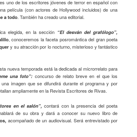
s uno de los escritores jóvenes de terror en español con
na película (con actores de Hollywood incluidos) de una
e a todo
. También ha creado una editorial.
tica elegida, en la sección
“El desván del grafólogo”,
illo
, conoceremos la faceta posromántica del gran poeta
quer
y su atracción por lo nocturno, misterioso y fantástico
ta nueva temporada está la dedicada al microrrelato para
eme una foto”:
concurso de relato breve en el que los
en una imagen que se difundirá durante el programa y por
etallan ampliamente en la Revista Escritores de Rivas.
tores en el salón”,
contará con la presencia del poeta
ablará de su obra y dará a conocer su nuevo libro de
tos,
acompañado de un audiovisual. Será entrevistado por