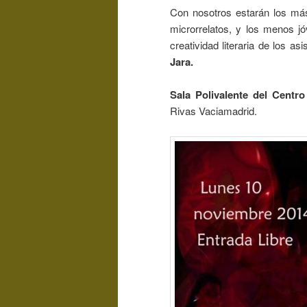
Con nosotros estarán los m
microrrelatos, y los menos 
creatividad literaria de los a
Jara.
Sa
la Polivalente del Centr
Rivas Vaciamadrid.