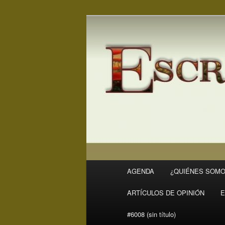
Ir
Ir
Revista Escritores en Rivas
al
al
contenido
contenido
ER
principal
secundario
Menú
AGENDA
¿QUIÉNES SOMO
principal
ARTÍCULOS DE OPINIÓN
E
#6008 (sin título)