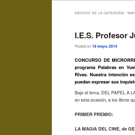
ARCHIVO DE LA CATEGORÍA:
*MAY
I.E.S. Profesor 
Posted on
19 mayo, 2014
CONCURSO DE MICRORRELAT
programa Palabras en Vuel
Rivas. Nuestra intención e
puedan expresar sus inquietu
Bajo el lema, DEL PAPEL A L
en esta ocasión, a los libros q
PRIMER PREMIO:
LA MAGIA DEL CINE, de 