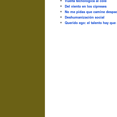
Vuelta tecnológica al cole
Del viento en los cipreses
No me pidas que camine despac
Deshumanización social
Querido ego: el talento hay que 