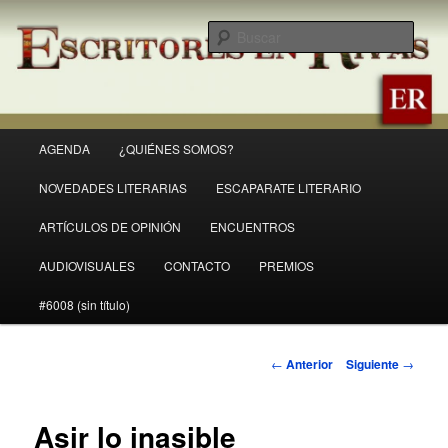
Ir
Revista Escritores en Rivas
al
Busc
contenido
principal
ER
Menú
AGENDA
¿QUIÉNES SOMOS?
principal
NOVEDADES LITERARIAS
ESCAPARATE LITERARIO
ARTÍCULOS DE OPINIÓN
ENCUENTROS
AUDIOVISUALES
CONTACTO
PREMIOS
#6008 (sin título)
Navegación
←
Anterior
Siguiente
→
de
entradas
Asir lo inasible