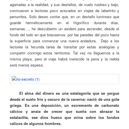
agarradas a la realidad, y sus destellos, de vuelo ruidoso y bajo,
conmueven a lectores poco avezados en viajes de laberinto y
penumbra. Solo deseo contar que, en un destello luminoso que
guardé herméticamente en el frigorífico durante días,
semanas…, he descubierto un asidero para ascender, desde el
fondo del lodo en que braceamos, por las paredes del pozo hasta
la superficie para comenzar una nueva andadura. Dejo a los
lectores la fecunda tarea de transitar por estas analogías y
compartir conmigo estos territorios. Tal vez no lleguemos a la
misma playa, pero el viaje habrá merecido la pena y la niebla
será menos espesa.
El alma del dinero es una estalagmita que se yergue
desde el suelo frío y oscuro de la caverna: nació de una gota
griega. Es una deposición, un excremento de carbonato
cálcico y ansia de crecer que sueña con abrazar la
estalactita, ese dios hueco que orina sobre los fondos
calizos de algunos hombres.