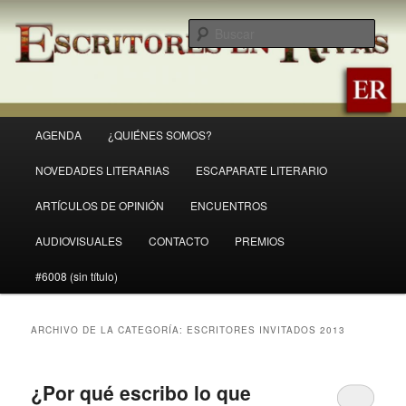
Ir
Ir
Revista Escritores en Rivas
al
al
Busc
contenido
contenido
principal
secundario
ER
Menú
AGENDA
¿QUIÉNES SOMOS?
principal
NOVEDADES LITERARIAS
ESCAPARATE LITERARIO
ARTÍCULOS DE OPINIÓN
ENCUENTROS
AUDIOVISUALES
CONTACTO
PREMIOS
#6008 (sin título)
ARCHIVO DE LA CATEGORÍA:
ESCRITORES INVITADOS 2013
¿Por qué escribo lo que