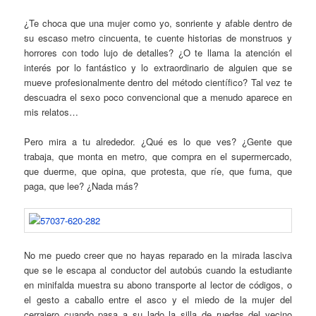
¿Te choca que una mujer como yo, sonriente y afable dentro de
su escaso metro cincuenta, te cuente historias de monstruos y
horrores con todo lujo de detalles? ¿O te llama la atención el
interés por lo fantástico y lo extraordinario de alguien que se
mueve profesionalmente dentro del método científico? Tal vez te
descuadra el sexo poco convencional que a menudo aparece en
mis relatos…
Pero mira a tu alrededor. ¿Qué es lo que ves? ¿Gente que
trabaja, que monta en metro, que compra en el supermercado,
que duerme, que opina, que protesta, que ríe, que fuma, que
paga, que lee? ¿Nada más?
No me puedo creer que no hayas reparado en la mirada lasciva
que se le escapa al conductor del autobús cuando la estudiante
en minifalda muestra su abono transporte al lector de códigos, o
el gesto a caballo entre el asco y el miedo de la mujer del
cerrajero cuando pasa a su lado la silla de ruedas del vecino