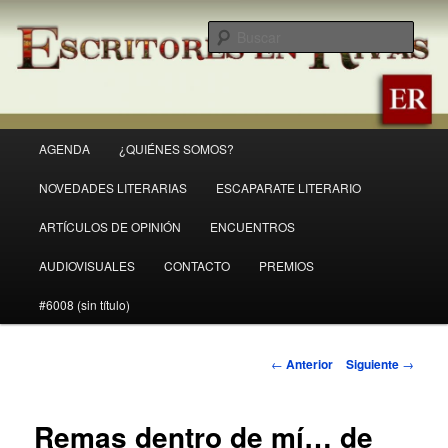
Ir
Revista Escritores en Rivas
al
Busc
contenido
principal
ER
Menú
AGENDA
¿QUIÉNES SOMOS?
principal
NOVEDADES LITERARIAS
ESCAPARATE LITERARIO
ARTÍCULOS DE OPINIÓN
ENCUENTROS
AUDIOVISUALES
CONTACTO
PREMIOS
#6008 (sin título)
Navegación
←
Anterior
Siguiente
→
de
entradas
Remas dentro de mí… de