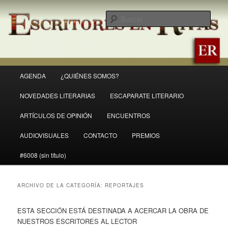
Ir
Ir
Revista Escritores en Rivas
al
al
Busc
contenido
contenido
principal
secundario
ER
Menú
AGENDA
¿QUIÉNES SOMOS?
principal
NOVEDADES LITERARIAS
ESCAPARATE LITERARIO
ARTÍCULOS DE OPINIÓN
ENCUENTROS
AUDIOVISUALES
CONTACTO
PREMIOS
#6008 (sin título)
ARCHIVO DE LA CATEGORÍA:
REPORTAJES
ESTA SECCIÓN ESTÁ DESTINADA A ACERCAR LA OBRA DE
NUESTROS ESCRITORES AL LECTOR