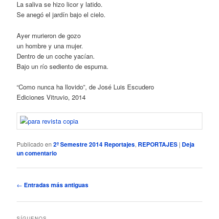
La saliva se hizo licor y latido.
Se anegó el jardín bajo el cielo.
Ayer murieron de gozo
un hombre y una mujer.
Dentro de un coche yacían.
Bajo un río sediento de espuma.
“Como nunca ha llovido”, de José Luis Escudero
Ediciones Vitruvio, 2014
Publicado en
2º Semestre 2014 Reportajes
,
REPORTAJES
|
Deja
un comentario
Navegación
←
Entradas más antiguas
de
entradas
SÍGUENOS