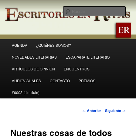
Ir
Revista Escritores en Rivas
al
Busc
contenido
principal
ER
Menú
AGENDA
¿QUIÉNES SOMOS?
principal
NOVEDADES LITERARIAS
ESCAPARATE LITERARIO
ARTÍCULOS DE OPINIÓN
ENCUENTROS
AUDIOVISUALES
CONTACTO
PREMIOS
#6008 (sin título)
Navegación
←
Anterior
Siguiente
→
de
entradas
Nuestras cosas de todos