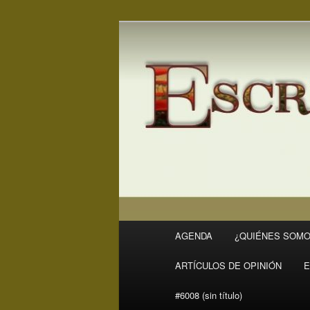
Ir
Revista Escritores en Rivas
al
contenido
ER
principal
Menú
AGENDA
¿QUIÉNES SOMO
principal
ARTÍCULOS DE OPINIÓN
E
#6008 (sin título)