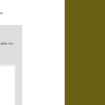
ce
cados con