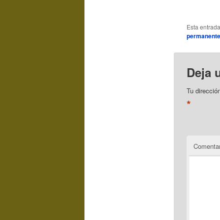
Esta entrad
permanent
Deja 
Tu direcció
*
Comentar