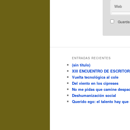
Web
Guarda 
ENTRADAS RECIENTES
(sin título)
XIII ENCUENTRO DE ESCRITO
Vuelta tecnológica al cole
Del viento en los cipreses
No me pidas que camine despac
Deshumanización social
Querido ego: el talento hay que 