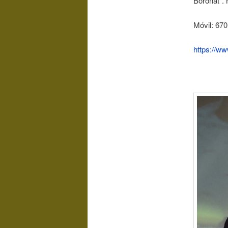
Boronat”.
Móvil: 670
https://ww