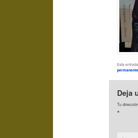
Esta entrad
permanent
Deja 
Tu direcció
*