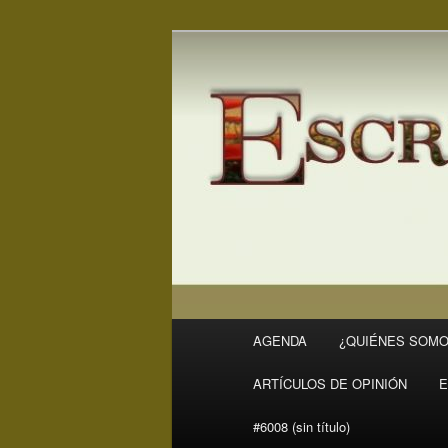
Ir
Revista Escritores en Rivas
al
contenido
ER
principal
Menú
AGENDA
¿QUIÉNES SOMO
principal
ARTÍCULOS DE OPINIÓN
E
#6008 (sin título)