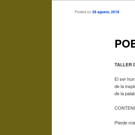
Posted on
28 agosto, 2018
POE
TALLER D
El ser hum
de la insp
de la pala
CONTENI
Pierde mie