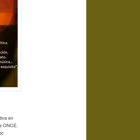
tiva en
 la ONCE.
Roc