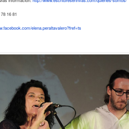
 Más información:
http://www.escritoresenrivas.com/quienes-somos/
 78 16 81
w.facebook.com/elena.peraltavalero?fref=ts