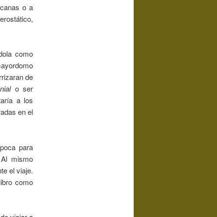
icanas o a
erostático,
ndola como
 mayordomo
rrizaran de
enial
o ser
taría a los
radas en el
época para
. Al mismo
e el viaje.
libro como
de viajar a