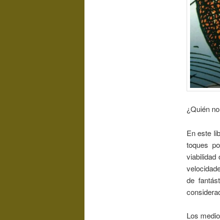
¿Quién no 
En este li
toques po
viabilidad
velocidade
de fantás
considerad
Los medios