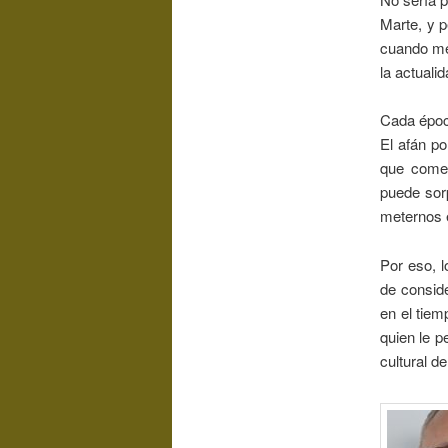
Marte, y p
cuando men
la actuali
Cada época
El afán po
que comet
puede sorp
meternos e
Por eso, l
de consid
en el tiem
quien le p
cultural d