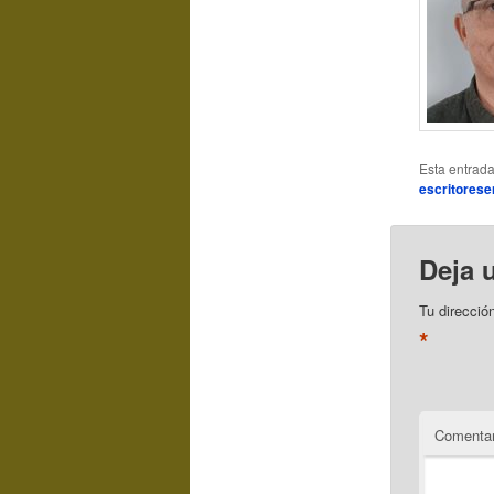
Esta entrad
escritorese
Deja 
Tu direcció
*
Comentar