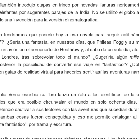
 También introdujo etapas en trineo por nevadas llanuras norteamer
lefantes por sugerentes parajes de la India. No se utilizó el globo a
lo una invención para la versión cinematográfica.
lo tendríamos que ponerle hoy a esa novela para seguir calificá
ca”? ¿Sería una fantasía, en nuestros días, que Phileas Fogg y su
 un avión en el aeropuerto de Heathrow y, al cabo de un solo día, ate
Londres, tras sobrevolar todo el mundo? ¿Sugeriría algún
mill
terior la posibilidad de convertir ese viaje en “fantástico”? ¿Do
on gafas de realidad virtual para hacerles sentir así las aventuras nar
lio Verne escribió su libro lanzó un reto a los científicos de la 
les que era posible circunvalar el mundo en solo ochenta días
etendió cautivar a sus lectores con las aventuras que sucedían durant
 ambas cosas fueron conseguidas y eso me permite catalogar al 
e fantástico”, por trama y escritura.
osible tratar de extrapolar esos objetivos al presente. Hoy hablamos 