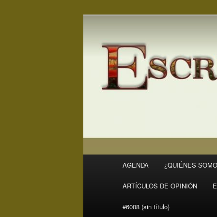
Ir
Revista Escritores en Rivas
al
contenido
ER
principal
Menú
AGENDA
¿QUIÉNES SOMO
principal
ARTÍCULOS DE OPINIÓN
E
#6008 (sin título)