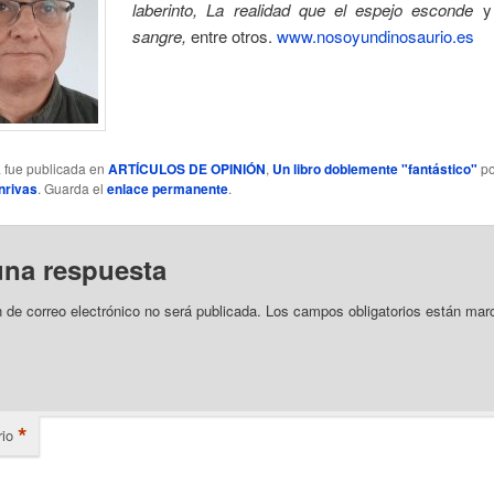
laberinto, La realidad que el espejo esconde
sangre,
entre otros.
www.nosoyundinosaurio.es
a fue publicada en
ARTÍCULOS DE OPINIÓN
,
Un libro doblemente "fantástico"
po
nrivas
. Guarda el
enlace permanente
.
una respuesta
n de correo electrónico no será publicada.
Los campos obligatorios están mar
*
io