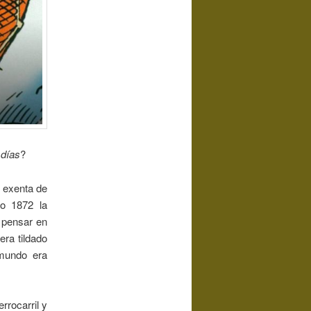
 días
?
o exenta de
ño 1872 la
, pensar en
era tildado
 mundo era
rrocarril y