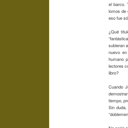
el barco.
lomos de e
eso fue só
¿Qué títu
“fantásti
subieran a
nuevo en 
humano pos
lectores c
libro?
Cuando Ju
demostrar
tiempo, pr
Sin duda,
“doblement
No sería p