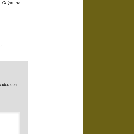
y
Culpa de
r
cados con