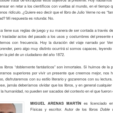
ensar en retar a los científicos con vueltas al mundo, en el tiempo 
os ridículo. ¿Quiere eso decir que el libro de Julio Verne no es “fan
dad? Mi respuesta es rotunda: No.
 tiene sus reglas de juego y su manera de ser contada a través de 
r trasladar actos del pasado a los usos y costumbres del presente 
emos con frecuencia. Hoy la duración del viaje narrado por Ve
render, pero algo muy distinto ocurrirá si somos capaces, leyendo e
n la piel de un ciudadano del año 1872.
os libros “doblemente fantásticos” son inmortales. Si huimos de la 
erarnos superiores por vivir un presente que creemos mejor, nos ha
po, disfrutaremos con su estilo literario y gozaremos con su lectura
ese, jamás deberíamos olvidar que los libros, y en general cualquier
e la humanidad, no pueden ser sacados del contexto en el que fueron
MIGUEL ARENAS MARTÍN
es licenciado en
Físicas y escritor. Autor de los libros
Doble 