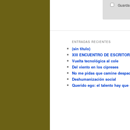
Guarda 
ENTRADAS RECIENTES
(sin título)
XIII ENCUENTRO DE ESCRITO
Vuelta tecnológica al cole
Del viento en los cipreses
No me pidas que camine despac
Deshumanización social
Querido ego: el talento hay que 