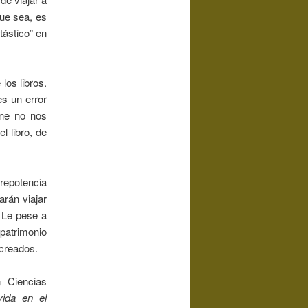
que sea, es
tástico” en
los libros.
es un error
rne no nos
l libro, de
prepotencia
rán viajar
. Le pese a
 patrimonio
 creados.
 Ciencias
vida en el