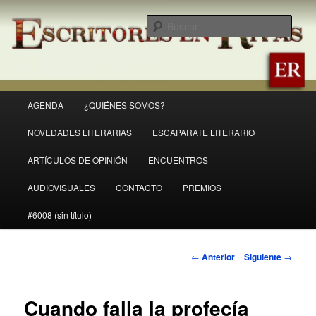
Ir
Revista Escritores en Rivas
al
Busc
contenido
principal
ER
Menú
AGENDA
¿QUIÉNES SOMOS?
principal
NOVEDADES LITERARIAS
ESCAPARATE LITERARIO
ARTÍCULOS DE OPINIÓN
ENCUENTROS
AUDIOVISUALES
CONTACTO
PREMIOS
#6008 (sin título)
Navegación
←
Anterior
Siguiente
→
de
entradas
Cuando falla la profecía