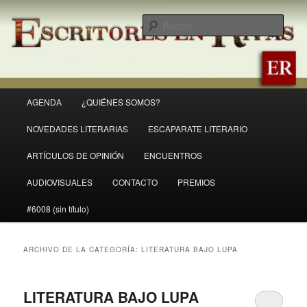
Ir
Ir
Revista Escritores en Rivas
al
al
Busc
contenido
contenido
principal
secundario
ER
Menú
AGENDA
¿QUIÉNES SOMOS?
principal
NOVEDADES LITERARIAS
ESCAPARATE LITERARIO
ARTÍCULOS DE OPINIÓN
ENCUENTROS
AUDIOVISUALES
CONTACTO
PREMIOS
#6008 (sin título)
ARCHIVO DE LA CATEGORÍA:
LITERATURA BAJO LUPA
LITERATURA BAJO LUPA