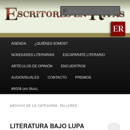
Ir
Ir
Revista Escritores en Rivas
al
al
Busc
contenido
contenido
principal
secundario
ER
Menú
AGENDA
¿QUIÉNES SOMOS?
principal
NOVEDADES LITERARIAS
ESCAPARATE LITERARIO
ARTÍCULOS DE OPINIÓN
ENCUENTROS
AUDIOVISUALES
CONTACTO
PREMIOS
#6008 (sin título)
ARCHIVO DE LA CATEGORÍA:
TALLERES
LITERATURA BAJO LUPA