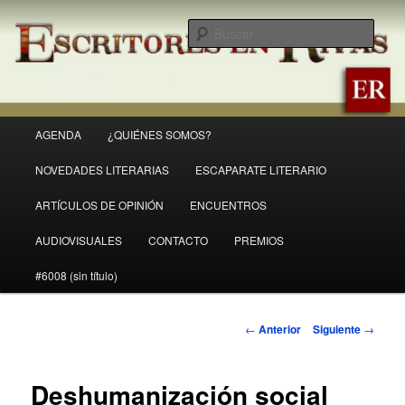
Ir
Revista Escritores en Rivas
al
Busc
contenido
principal
ER
Menú
AGENDA
¿QUIÉNES SOMOS?
principal
NOVEDADES LITERARIAS
ESCAPARATE LITERARIO
ARTÍCULOS DE OPINIÓN
ENCUENTROS
AUDIOVISUALES
CONTACTO
PREMIOS
#6008 (sin título)
Navegación
←
Anterior
Siguiente
→
de
entradas
Deshumanización social