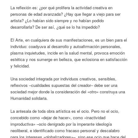
La reflexión es: ¿por qué prolifera la actividad creativa en
personas de edad avanzada? ¿Hay que llegar a viejo para ser
artista? ¿Lo habían sido siempre y no habían podido
desarrollarla? De ser así, ¿qué se lo ha impedido?
El Arte, en cualquiera de sus manifestaciones, es un bien para el
individuo: coadyuva al desarrollo y autoafirmación personales,
plasma inquietudes, incide en la salud mental, provoca emoción
estética y nos sumerge en belleza, que eclosiona en satisfacción
y felicidad.
Una sociedad integrada por individuos creativos, sensibles,
reflexivos –cualidades supuestas del creador– debe ser una
sociedad mejor donde la consideración del «otro» construya una
Humanidad solidaria.
La antesala de toda obra artística es el ocio. Pero no el ocio,
concebido como «dejar de hacer», como «inactividad
improductiva» –ocio denigrado por la imperante ideología
neoliberal, e identificado como fracaso personal y descalabro
para los intereses «globalizadores»–, sino ese ocio que hace del