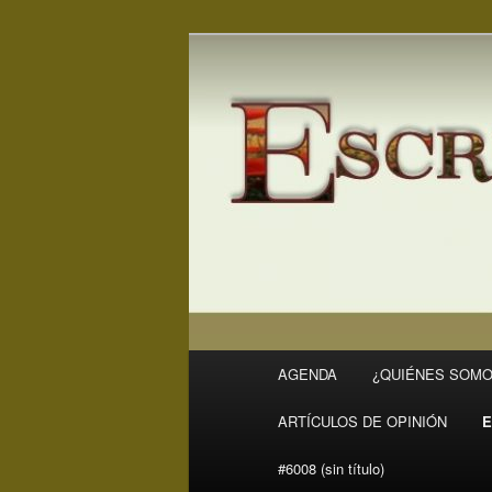
Ir
Ir
Revista Escritores en Rivas
al
al
contenido
contenido
ER
principal
secundario
Menú
AGENDA
¿QUIÉNES SOMO
principal
ARTÍCULOS DE OPINIÓN
E
#6008 (sin título)