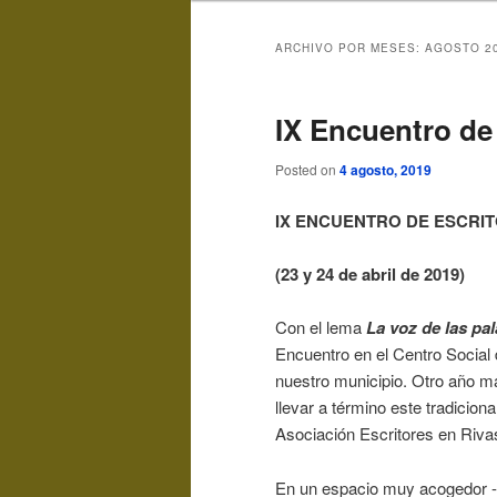
ARCHIVO POR MESES:
AGOSTO 2
IX Encuentro de
Posted on
4 agosto, 2019
IX ENCUENTRO DE ESCRIT
(23 y 24 de abril de 2019)
Con el lema
La voz de las pa
Encuentro en el Centro Social d
nuestro municipio. Otro año má
llevar a término este tradiciona
Asociación Escritores en Riv
En un espacio muy acogedor -l