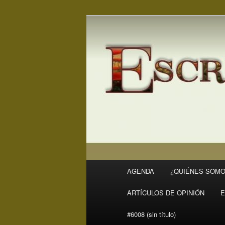
Ir
Ir
Revista Escritores en Rivas
al
al
contenido
contenido
ER
principal
secundario
Menú
AGENDA
¿QUIÉNES SOMO
principal
ARTÍCULOS DE OPINIÓN
E
#6008 (sin título)