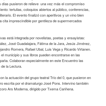
os días pusieron de relieve una vez más el compromiso
ento: tertulias, coloquios abiertos al público, conferencias,
erario. El evento finalizó con aperitivos y un vino bien
 cita imprescindible por gentileza de supermercados
vas está integrada por novelistas, poetas y ensayistas:
lez, José Guadalajara, Fátima de la Jara, Jesús Jiménez,
lejandro Romera, Rafael Ubal, Luis Vega y Ricardo Virtanen.
n el municipio y sus libros pueden encontrarse en las
España. Colaboran especialmente en este Encuentro las
 de la Lectura.
n la actuación del grupo teatral Trío del 0, que pusieron en
ro escrita por el dramaturgo José Pons. Intervino también
l coro Ars Moderna, dirigido por Txema Cariñena.